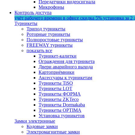
Передатчики видеосигнала
Микрофоны
Контроль доступа
учёт рабочего времени в офисе
скидка 5%
установка за 2 
Турникеты
Трипод турникеты
Роторные турникеты
Полноростовые турникеты
FREEWAY турникеты
показать все
Турникет-калитки
Ограждения для турникета
Двери аварийного выхода
Картоприёмники
Аксессуары к турникетам
Турникеты TiSO
Турникеты LOT
Турникеты ФОРМА
Турникеты ZKTeco
Турникеты Dormakaba
Турникеты OPTIMA
Установка турникетов
Замки электронные
Кодовые замки
Электромагнитные замки