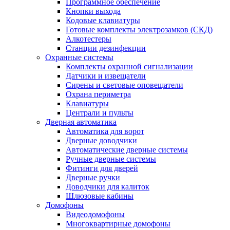
Программное обеспечение
Кнопки выхода
Кодовые клавиатуры
Готовые комплекты электрозамков (СКД)
Алкотестеры
Станции дезинфекции
Охранные системы
Комплекты охранной сигнализации
Датчики и извещатели
Сирены и световые оповещатели
Охрана периметра
Клавиатуры
Централи и пульты
Дверная автоматика
Автоматика для ворот
Дверные доводчики
Автоматические дверные системы
Ручные дверные системы
Фитинги для дверей
Дверные ручки
Доводчики для калиток
Шлюзовые кабины
Домофоны
Видеодомофоны
Многоквартирные домофоны