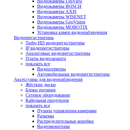
Видеокамеры UniView
Видеокамеры BOSCH
Видеокамеры AXIS
Видеокамеры WISENET
Видеокамеры GeoVision
Видеокамеры MOBOTIX
Установка камер видеонаблюдения
Видеорегистраторы
Turbo HD видеорегистраторы
IP видеорегистраторы
Аналоговые видеорегистраторы
Платы видеозахвата
показать все
Видеосерверы
Автомобильные видеорегистраторы
Аксессуары для видеонаблюдения
Жёсткие диски
Блоки питания
Сетевое оборудование
Кабельная продукция
показать все
Пульты управления камерами
Разъемы
Распределительные коробки
Видеомониторы