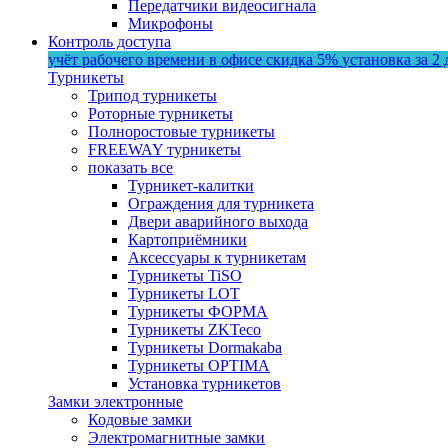
Передатчики видеосигнала
Микрофоны
Контроль доступа
учёт рабочего времени в офисе
скидка 5%
установка за 2 
Турникеты
Трипод турникеты
Роторные турникеты
Полноростовые турникеты
FREEWAY турникеты
показать все
Турникет-калитки
Ограждения для турникета
Двери аварийного выхода
Картоприёмники
Аксессуары к турникетам
Турникеты TiSO
Турникеты LOT
Турникеты ФОРМА
Турникеты ZKTeco
Турникеты Dormakaba
Турникеты OPTIMA
Установка турникетов
Замки электронные
Кодовые замки
Электромагнитные замки