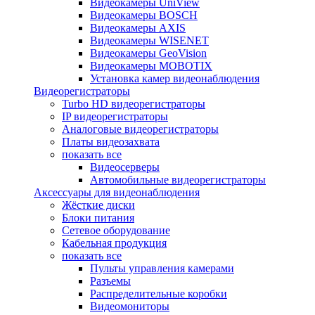
Видеокамеры UniView
Видеокамеры BOSCH
Видеокамеры AXIS
Видеокамеры WISENET
Видеокамеры GeoVision
Видеокамеры MOBOTIX
Установка камер видеонаблюдения
Видеорегистраторы
Turbo HD видеорегистраторы
IP видеорегистраторы
Аналоговые видеорегистраторы
Платы видеозахвата
показать все
Видеосерверы
Автомобильные видеорегистраторы
Аксессуары для видеонаблюдения
Жёсткие диски
Блоки питания
Сетевое оборудование
Кабельная продукция
показать все
Пульты управления камерами
Разъемы
Распределительные коробки
Видеомониторы