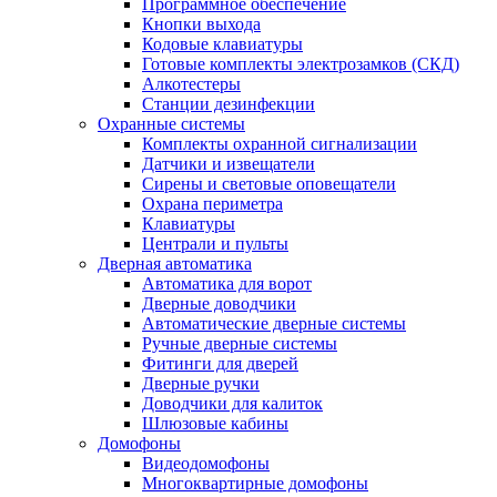
Программное обеспечение
Кнопки выхода
Кодовые клавиатуры
Готовые комплекты электрозамков (СКД)
Алкотестеры
Станции дезинфекции
Охранные системы
Комплекты охранной сигнализации
Датчики и извещатели
Сирены и световые оповещатели
Охрана периметра
Клавиатуры
Централи и пульты
Дверная автоматика
Автоматика для ворот
Дверные доводчики
Автоматические дверные системы
Ручные дверные системы
Фитинги для дверей
Дверные ручки
Доводчики для калиток
Шлюзовые кабины
Домофоны
Видеодомофоны
Многоквартирные домофоны