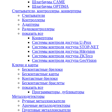
Шлагбаумы CAME
Шлагбаумы OPTIMA
Считыватели, контроллеры, конвертеры
Считыватели
Контроллеры
Адаптеры
Радиоконтроллеры
показать все
Конверторы
Системы контроля доступа U-Prox
Системы контроля доступа STOP-NET
Системы контроля доступа Hikvision
Системы контроля доступа ZKTeco
Системы контроля доступа GeoVision
Ключи и карты
Бесконтактные брелоки
Бесконтактные карты
Контактные брелоки
Бесконтактные браслеты
показать все
Программаторы, дубликаторы
Металлодетекторы
Ручные металлоискатели
Арочные металлодетекторы
Грунтовые металлоискатели