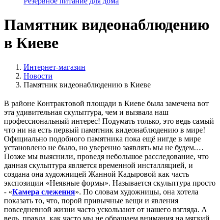
Резервное питание для дома
Памятник видеонаблюдению
в Киеве
Интернет-магазин
Новости
Памятник видеонаблюдению в Киеве
В районе Контрактовой площади в Киеве была замечена вот
эта удивительная скульптура, чем и вызвала наш
профессиональный интерес! Подумать только, это ведь самый
что ни на есть первый памятник видеонаблюдению в мире!
Официально подобного памятника пока ещё нигде в мире
установлено не было, но уверенно заявлять мы не будем.…
Позже мы выяснили, проведя небольшое расследование, что
данная скульптура является временной инсталляцией, и
создана она художницей Жанной Кадыровой как часть
экспозиции «Неявные формы». Называется скульптура просто
- «
Камера слежения
». По словам художницы, она хотела
показать то, что, порой привычные вещи и явления
повседневной жизни часто ускользают от нашего взгляда. А
ведь, правда, как часто мы не обращаем внимания на мягкий