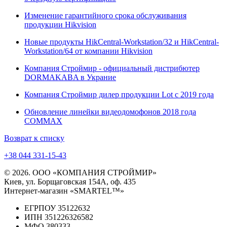
Изменение гарантийного срока обслуживания
продукции Hikvision
Новые продукты HikCentral-Workstation/32 и HikCentral-
Workstation/64 от компании Hikvision
Компания Строймир - официальный дистрибютер
DORMAKABA в Украние
Компания Строймир дилер продукции Lot с 2019 года
Обновление линейки видеодомофонов 2018 года
COMMAX
Возврат к списку
+38 044 331-15-43
© 2026. ООО «КОМПАНИЯ СТРОЙМИР»
Киев, ул. Борщаговская 154А, оф. 435
Интернет-магазин «SMARTEL™»
ЕГРПОУ 35122632
ИПН 351226326582
МФО 380333