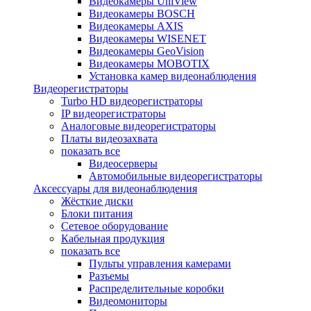
Видеокамеры UniView
Видеокамеры BOSCH
Видеокамеры AXIS
Видеокамеры WISENET
Видеокамеры GeoVision
Видеокамеры MOBOTIX
Установка камер видеонаблюдения
Видеорегистраторы
Turbo HD видеорегистраторы
IP видеорегистраторы
Аналоговые видеорегистраторы
Платы видеозахвата
показать все
Видеосерверы
Автомобильные видеорегистраторы
Аксессуары для видеонаблюдения
Жёсткие диски
Блоки питания
Сетевое оборудование
Кабельная продукция
показать все
Пульты управления камерами
Разъемы
Распределительные коробки
Видеомониторы