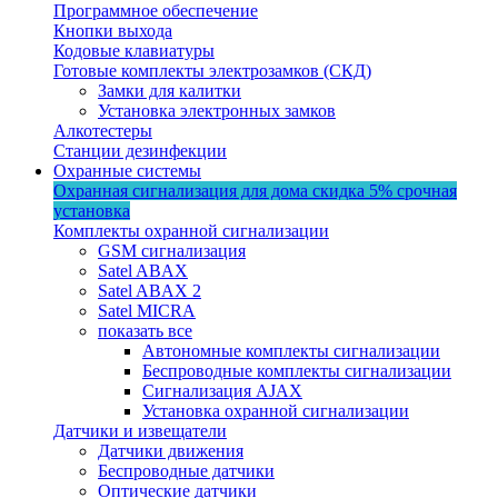
Программное обеспечение
Кнопки выхода
Кодовые клавиатуры
Готовые комплекты электрозамков (СКД)
Замки для калитки
Установка электронных замков
Алкотестеры
Станции дезинфекции
Охранные системы
Охранная сигнализация для дома
скидка 5%
срочная
установка
Комплекты охранной сигнализации
GSM сигнализация
Satel ABAX
Satel ABAX 2
Satel MICRA
показать все
Автономные комплекты сигнализации
Беспроводные комплекты сигнализации
Сигнализация AJAX
Установка охранной сигнализации
Датчики и извещатели
Датчики движения
Беспроводные датчики
Оптические датчики