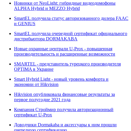
Новинки от NeoLight: гибридные видеодомофоны
ALPHA Hybrid и MEZZO Hybrid
SmartEL получила статус авторизованного дилера FAAC
и GENIUS
SmartEL получила очередной сертификат официального
дистрибьютора DORMAKABA
Новые охранные централи U-Prox - повышенная
производительность и расширенные возможности
SMARTEL - представитель турецкого производителя
OPTIMA в Украине
Smart Hybrid Light - новый уровень комфорта и
экономии от Hikvision
Hikvision опубликовала финансовые результаты за
первое полугодие 2021 года
Компания Строймир получила авторизационный
сертификат U-Prox
Доводчики Dormakaba и аксессуары к ним прошли
очередную сертификацию