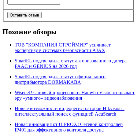
Оставить отзыв
Похожие обзоры
ТОВ "КОМПАНИЯ СТРОЙМИР" усиливает
экспертизу в системах безопасности AJAX
SmartEL подтвердила статус авторизованного дилера
FAAC и GENIUS на 2026 год
SmartEL подтвердила статус официального
дистрибьютора DORMAKABA
Wisenet 9 - новый процессор от Hanwha Vision открывает
эру «умного» видеонаблюдения
Новые возможности видеорегистраторов Hikvision -
интеллектуальный поиск с функцией AcuSearch
Новая инновация от U-PROX! Сетевой контроллер
IP401 для эффективного контроля доступа