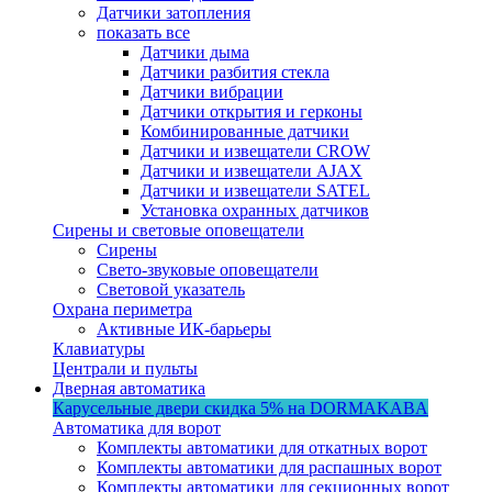
Датчики затопления
показать все
Датчики дыма
Датчики разбития стекла
Датчики вибрации
Датчики открытия и герконы
Комбинированные датчики
Датчики и извещатели CROW
Датчики и извещатели AJAX
Датчики и извещатели SATEL
Установка охранных датчиков
Сирены и световые оповещатели
Сирены
Свето-звуковые оповещатели
Световой указатель
Охрана периметра
Активные ИК-барьеры
Клавиатуры
Централи и пульты
Дверная автоматика
Карусельные двери
скидка 5%
на DORMAKABA
Автоматика для ворот
Комплекты автоматики для откатных ворот
Комплекты автоматики для распашных ворот
Комплекты автоматики для секционных ворот