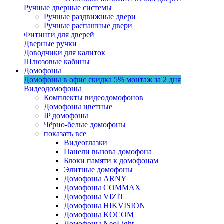
Ручные дверные системы
Ручные раздвижные двери
Ручные распашные двери
Фитинги для дверей
Дверные ручки
Доводчики для калиток
Шлюзовые кабины
Домофоны
Домофоны в офис
скидка 5%
монтаж за 2 дня
Видеодомофоны
Комплекты видеодомофонов
Домофоны цветные
IP домофоны
Чёрно-белые домофоны
показать все
Видеоглазки
Панели вызова домофона
Блоки памяти к домофонам
Элитные домофоны
Домофоны ARNY
Домофоны COMMAX
Домофоны VIZIT
Домофоны HIKVISION
Домофоны KOCOM
Домофоны NeoLight