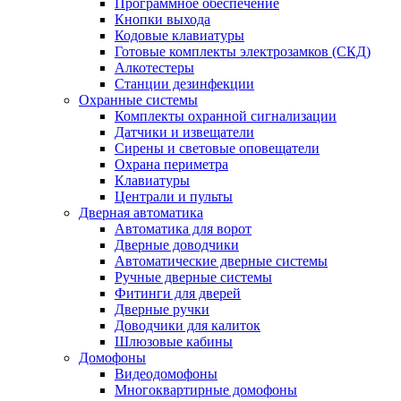
Программное обеспечение
Кнопки выхода
Кодовые клавиатуры
Готовые комплекты электрозамков (СКД)
Алкотестеры
Станции дезинфекции
Охранные системы
Комплекты охранной сигнализации
Датчики и извещатели
Сирены и световые оповещатели
Охрана периметра
Клавиатуры
Централи и пульты
Дверная автоматика
Автоматика для ворот
Дверные доводчики
Автоматические дверные системы
Ручные дверные системы
Фитинги для дверей
Дверные ручки
Доводчики для калиток
Шлюзовые кабины
Домофоны
Видеодомофоны
Многоквартирные домофоны