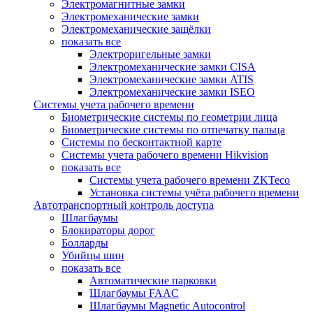
Электромагнитные замки
Электромеханические замки
Электромеханические защёлки
показать все
Электроригельные замки
Электромеханические замки CISA
Электромеханические замки ATIS
Электромеханические замки ISEO
Системы учета рабочего времени
Биометрические системы по геометрии лица
Биометрические системы по отпечатку пальца
Системы по бесконтактной карте
Системы учета рабочего времени Hikvision
показать все
Системы учета рабочего времени ZKTeco
Установка системы учёта рабочего времени
Автотранспортный контроль доступа
Шлагбаумы
Блокираторы дорог
Болларды
Убийцы шин
показать все
Автоматические парковки
Шлагбаумы FAAC
Шлагбаумы Magnetic Autocontrol