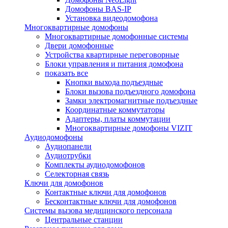
Домофоны BAS-IP
Установка видеодомофона
Многоквартирные домофоны
Многоквартирные домофонные системы
Двери домофонные
Устройства квартирные переговорные
Блоки управления и питания домофона
показать все
Кнопки выхода подъездные
Блоки вызова подъездного домофона
Замки электромагнитные подъездные
Координатные коммутаторы
Адаптеры, платы коммутации
Многоквартирные домофоны VIZIT
Аудиодомофоны
Аудиопанели
Аудиотрубки
Комплекты аудиодомофонов
Селекторная связь
Ключи для домофонов
Контактные ключи для домофонов
Бесконтактные ключи для домофонов
Системы вызова медицинского персонала
Центральные станции