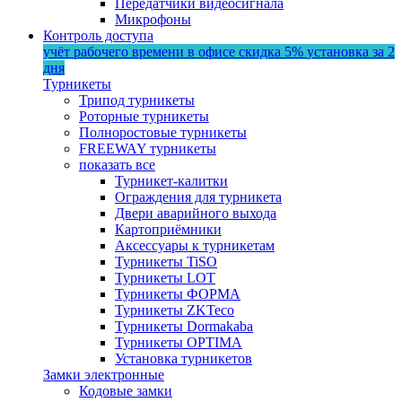
Передатчики видеосигнала
Микрофоны
Контроль доступа
учёт рабочего времени в офисе
скидка 5%
установка за 2
дня
Турникеты
Трипод турникеты
Роторные турникеты
Полноростовые турникеты
FREEWAY турникеты
показать все
Турникет-калитки
Ограждения для турникета
Двери аварийного выхода
Картоприёмники
Аксессуары к турникетам
Турникеты TiSO
Турникеты LOT
Турникеты ФОРМА
Турникеты ZKTeco
Турникеты Dormakaba
Турникеты OPTIMA
Установка турникетов
Замки электронные
Кодовые замки