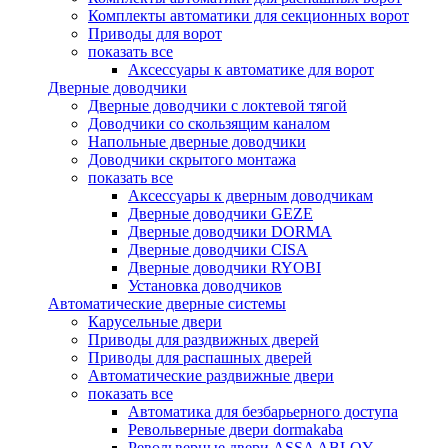
Комплекты автоматики для секционных ворот
Приводы для ворот
показать все
Аксессуары к автоматике для ворот
Дверные доводчики
Дверные доводчики с локтевой тягой
Доводчики со скользящим каналом
Напольные дверные доводчики
Доводчики скрытого монтажа
показать все
Аксессуары к дверным доводчикам
Дверные доводчики GEZE
Дверные доводчики DORMA
Дверные доводчики CISA
Дверные доводчики RYOBI
Установка доводчиков
Автоматические дверные системы
Карусельные двери
Приводы для раздвижных дверей
Приводы для распашных дверей
Автоматические раздвижные двери
показать все
Автоматика для безбарьерного доступа
Револьверные двери dormakaba
Револьверные двери ASSA ABLOY