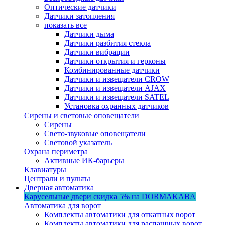
Оптические датчики
Датчики затопления
показать все
Датчики дыма
Датчики разбития стекла
Датчики вибрации
Датчики открытия и герконы
Комбинированные датчики
Датчики и извещатели CROW
Датчики и извещатели AJAX
Датчики и извещатели SATEL
Установка охранных датчиков
Сирены и световые оповещатели
Сирены
Свето-звуковые оповещатели
Световой указатель
Охрана периметра
Активные ИК-барьеры
Клавиатуры
Централи и пульты
Дверная автоматика
Карусельные двери
скидка 5%
на DORMAKABA
Автоматика для ворот
Комплекты автоматики для откатных ворот
Комплекты автоматики для распашных ворот