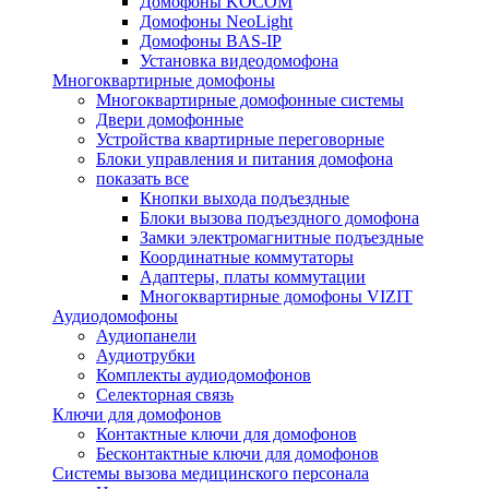
Домофоны KOCOM
Домофоны NeoLight
Домофоны BAS-IP
Установка видеодомофона
Многоквартирные домофоны
Многоквартирные домофонные системы
Двери домофонные
Устройства квартирные переговорные
Блоки управления и питания домофона
показать все
Кнопки выхода подъездные
Блоки вызова подъездного домофона
Замки электромагнитные подъездные
Координатные коммутаторы
Адаптеры, платы коммутации
Многоквартирные домофоны VIZIT
Аудиодомофоны
Аудиопанели
Аудиотрубки
Комплекты аудиодомофонов
Селекторная связь
Ключи для домофонов
Контактные ключи для домофонов
Бесконтактные ключи для домофонов
Системы вызова медицинского персонала