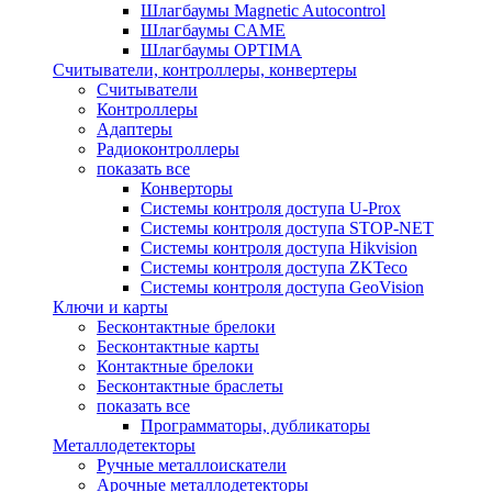
Шлагбаумы Magnetic Autocontrol
Шлагбаумы CAME
Шлагбаумы OPTIMA
Считыватели, контроллеры, конвертеры
Считыватели
Контроллеры
Адаптеры
Радиоконтроллеры
показать все
Конверторы
Системы контроля доступа U-Prox
Системы контроля доступа STOP-NET
Системы контроля доступа Hikvision
Системы контроля доступа ZKTeco
Системы контроля доступа GeoVision
Ключи и карты
Бесконтактные брелоки
Бесконтактные карты
Контактные брелоки
Бесконтактные браслеты
показать все
Программаторы, дубликаторы
Металлодетекторы
Ручные металлоискатели
Арочные металлодетекторы