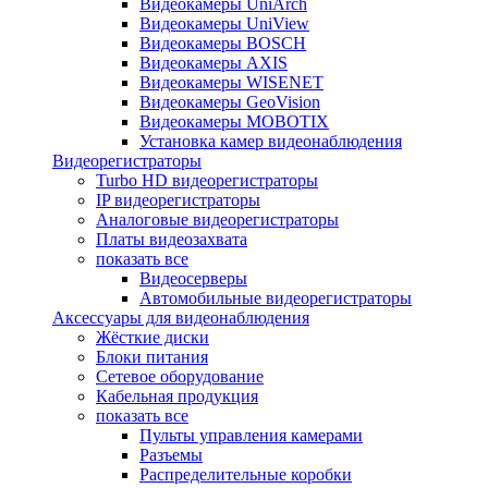
Видеокамеры UniArch
Видеокамеры UniView
Видеокамеры BOSCH
Видеокамеры AXIS
Видеокамеры WISENET
Видеокамеры GeoVision
Видеокамеры MOBOTIX
Установка камер видеонаблюдения
Видеорегистраторы
Turbo HD видеорегистраторы
IP видеорегистраторы
Аналоговые видеорегистраторы
Платы видеозахвата
показать все
Видеосерверы
Автомобильные видеорегистраторы
Аксессуары для видеонаблюдения
Жёсткие диски
Блоки питания
Сетевое оборудование
Кабельная продукция
показать все
Пульты управления камерами
Разъемы
Распределительные коробки