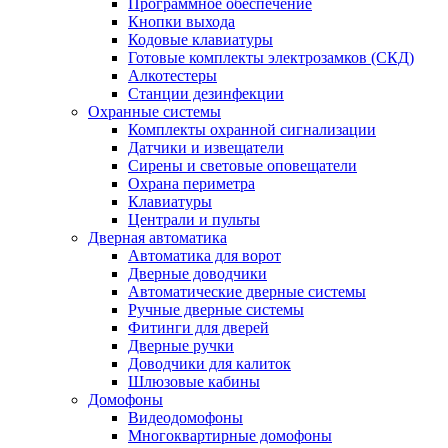
Программное обеспечение
Кнопки выхода
Кодовые клавиатуры
Готовые комплекты электрозамков (СКД)
Алкотестеры
Станции дезинфекции
Охранные системы
Комплекты охранной сигнализации
Датчики и извещатели
Сирены и световые оповещатели
Охрана периметра
Клавиатуры
Централи и пульты
Дверная автоматика
Автоматика для ворот
Дверные доводчики
Автоматические дверные системы
Ручные дверные системы
Фитинги для дверей
Дверные ручки
Доводчики для калиток
Шлюзовые кабины
Домофоны
Видеодомофоны
Многоквартирные домофоны