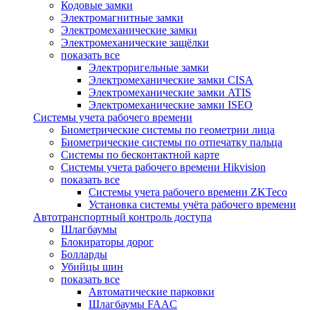
Кодовые замки
Электромагнитные замки
Электромеханические замки
Электромеханические защёлки
показать все
Электроригельные замки
Электромеханические замки CISA
Электромеханические замки ATIS
Электромеханические замки ISEO
Системы учета рабочего времени
Биометрические системы по геометрии лица
Биометрические системы по отпечатку пальца
Системы по бесконтактной карте
Системы учета рабочего времени Hikvision
показать все
Системы учета рабочего времени ZKTeco
Установка системы учёта рабочего времени
Автотранспортный контроль доступа
Шлагбаумы
Блокираторы дорог
Болларды
Убийцы шин
показать все
Автоматические парковки
Шлагбаумы FAAC