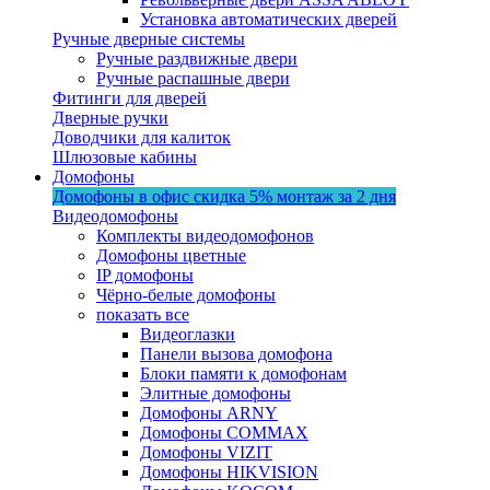
Установка автоматических дверей
Ручные дверные системы
Ручные раздвижные двери
Ручные распашные двери
Фитинги для дверей
Дверные ручки
Доводчики для калиток
Шлюзовые кабины
Домофоны
Домофоны в офис
скидка 5%
монтаж за 2 дня
Видеодомофоны
Комплекты видеодомофонов
Домофоны цветные
IP домофоны
Чёрно-белые домофоны
показать все
Видеоглазки
Панели вызова домофона
Блоки памяти к домофонам
Элитные домофоны
Домофоны ARNY
Домофоны COMMAX
Домофоны VIZIT
Домофоны HIKVISION