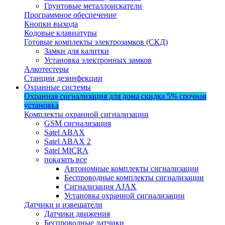
Грунтовые металлоискатели
Программное обеспечение
Кнопки выхода
Кодовые клавиатуры
Готовые комплекты электрозамков (СКД)
Замки для калитки
Установка электронных замков
Алкотестеры
Станции дезинфекции
Охранные системы
Охранная сигнализация для дома
скидка 5%
срочная
установка
Комплекты охранной сигнализации
GSM сигнализация
Satel ABAX
Satel ABAX 2
Satel MICRA
показать все
Автономные комплекты сигнализации
Беспроводные комплекты сигнализации
Сигнализация AJAX
Установка охранной сигнализации
Датчики и извещатели
Датчики движения
Беспроводные датчики