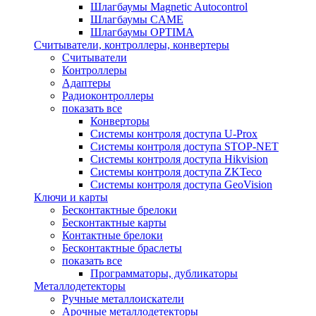
Шлагбаумы Magnetic Autocontrol
Шлагбаумы CAME
Шлагбаумы OPTIMA
Считыватели, контроллеры, конвертеры
Считыватели
Контроллеры
Адаптеры
Радиоконтроллеры
показать все
Конверторы
Системы контроля доступа U-Prox
Системы контроля доступа STOP-NET
Системы контроля доступа Hikvision
Системы контроля доступа ZKTeco
Системы контроля доступа GeoVision
Ключи и карты
Бесконтактные брелоки
Бесконтактные карты
Контактные брелоки
Бесконтактные браслеты
показать все
Программаторы, дубликаторы
Металлодетекторы
Ручные металлоискатели
Арочные металлодетекторы