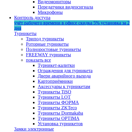
Видеомониторы
Передатчики видеосигнала
Микрофоны
Контроль доступа
учёт рабочего времени в офисе
скидка 5%
установка за 2
дня
Турникеты
Трипод турникеты
Роторные турникеты
Полноростовые турникеты
FREEWAY турникеты
показать все
Турникет-калитки
Ограждения для турникета
Двери аварийного выхода
Картоприёмники
Аксессуары к турникетам
Турникеты TiSO
Турникеты LOT
Турникеты ФОРМА
Турникеты ZKTeco
Турникеты Dormakaba
Турникеты OPTIMA
Установка турникетов
Замки электронные