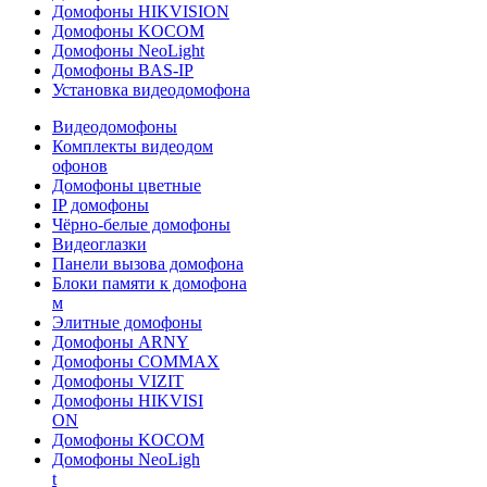
Домофоны HIKVISION
Домофоны KOCOM
Домофоны NeoLight
Домофоны BAS-IP
Установка видеодомофона
Видеодомофоны
Комплекты видеодом
офонов
Домофоны цветные
IP домофоны
Чёрно-белые домофоны
Видеоглазки
Панели вызова домофона
Блоки памяти к домофона
м
Элитные домофоны
Домофоны ARNY
Домофоны COMMAX
Домофоны VIZIT
Домофоны HIKVISI
ON
Домофоны KOCOM
Домофоны NeoLigh
t