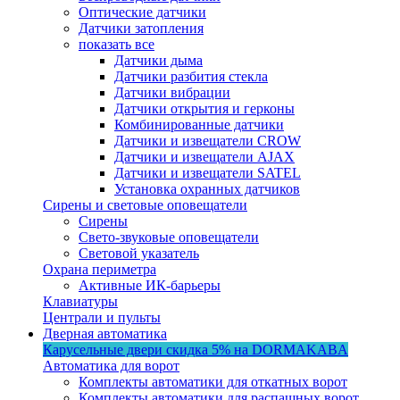
Оптические датчики
Датчики затопления
показать все
Датчики дыма
Датчики разбития стекла
Датчики вибрации
Датчики открытия и герконы
Комбинированные датчики
Датчики и извещатели CROW
Датчики и извещатели AJAX
Датчики и извещатели SATEL
Установка охранных датчиков
Сирены и световые оповещатели
Сирены
Свето-звуковые оповещатели
Световой указатель
Охрана периметра
Активные ИК-барьеры
Клавиатуры
Централи и пульты
Дверная автоматика
Карусельные двери
скидка 5%
на DORMAKABA
Автоматика для ворот
Комплекты автоматики для откатных ворот
Комплекты автоматики для распашных ворот