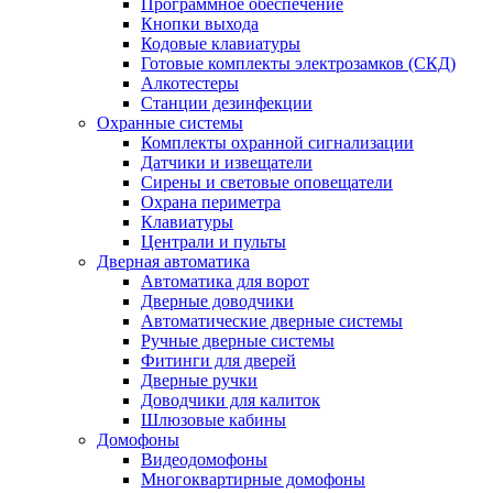
Программное обеспечение
Кнопки выхода
Кодовые клавиатуры
Готовые комплекты электрозамков (СКД)
Алкотестеры
Станции дезинфекции
Охранные системы
Комплекты охранной сигнализации
Датчики и извещатели
Сирены и световые оповещатели
Охрана периметра
Клавиатуры
Централи и пульты
Дверная автоматика
Автоматика для ворот
Дверные доводчики
Автоматические дверные системы
Ручные дверные системы
Фитинги для дверей
Дверные ручки
Доводчики для калиток
Шлюзовые кабины
Домофоны
Видеодомофоны
Многоквартирные домофоны