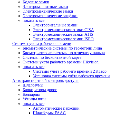
Кодовые замки
Электромагнитные замки
Электромеханические замки
Электромеханические защёлки
показать все
Электроригельные замки
Электромеханические замки CISA
Электромеханические замки ATIS
Электромеханические замки ISEO
Системы учета рабочего времени
Биометрические системы по геометрии лица
Биометрические системы по отпечатку пальца
Системы по бесконтактной карте
Системы учета рабочего времени Hikvision
показать все
Системы учета рабочего времени ZKTeco
Установка системы учёта рабочего времени
Автотранспортный контроль доступа
Шлагбаумы
Блокираторы дорог
Болларды
Убийцы шин
показать все
Автоматические парковки
Шлагбаумы FAAC