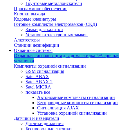
Грунтовые металлоискатели
Программное обеспечение
Кнопки выхода
Кодовые клавиатуры
Готовые комплекты электрозамков (СКД)
Замки для калитки
Установка электронных замков
Алкотестеры
Станции дезинфекции
Охранные системы
Охранная сигнализация для дома
скидка 5%
срочная
установка
Комплекты охранной сигнализации
GSM сигнализация
Satel ABAX
Satel ABAX 2
Satel MICRA
показать все
Автономные комплекты сигнализации
Беспроводные комплекты сигнализации
Сигнализация AJAX
Установка охранной сигнализации
Датчики и извещатели
Датчики движения
Беспроводные датчики