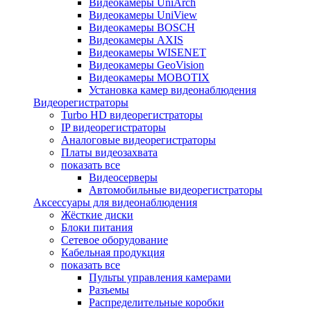
Видеокамеры UniArch
Видеокамеры UniView
Видеокамеры BOSCH
Видеокамеры AXIS
Видеокамеры WISENET
Видеокамеры GeoVision
Видеокамеры MOBOTIX
Установка камер видеонаблюдения
Видеорегистраторы
Turbo HD видеорегистраторы
IP видеорегистраторы
Аналоговые видеорегистраторы
Платы видеозахвата
показать все
Видеосерверы
Автомобильные видеорегистраторы
Аксессуары для видеонаблюдения
Жёсткие диски
Блоки питания
Сетевое оборудование
Кабельная продукция
показать все
Пульты управления камерами
Разъемы
Распределительные коробки