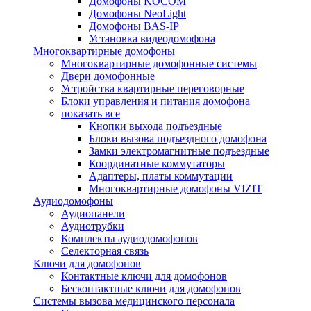
Домофоны KOCOM
Домофоны NeoLight
Домофоны BAS-IP
Установка видеодомофона
Многоквартирные домофоны
Многоквартирные домофонные системы
Двери домофонные
Устройства квартирные переговорные
Блоки управления и питания домофона
показать все
Кнопки выхода подъездные
Блоки вызова подъездного домофона
Замки электромагнитные подъездные
Координатные коммутаторы
Адаптеры, платы коммутации
Многоквартирные домофоны VIZIT
Аудиодомофоны
Аудиопанели
Аудиотрубки
Комплекты аудиодомофонов
Селекторная связь
Ключи для домофонов
Контактные ключи для домофонов
Бесконтактные ключи для домофонов
Системы вызова медицинского персонала