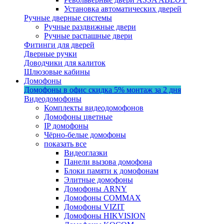
Установка автоматических дверей
Ручные дверные системы
Ручные раздвижные двери
Ручные распашные двери
Фитинги для дверей
Дверные ручки
Доводчики для калиток
Шлюзовые кабины
Домофоны
Домофоны в офис
скидка 5%
монтаж за 2 дня
Видеодомофоны
Комплекты видеодомофонов
Домофоны цветные
IP домофоны
Чёрно-белые домофоны
показать все
Видеоглазки
Панели вызова домофона
Блоки памяти к домофонам
Элитные домофоны
Домофоны ARNY
Домофоны COMMAX
Домофоны VIZIT
Домофоны HIKVISION