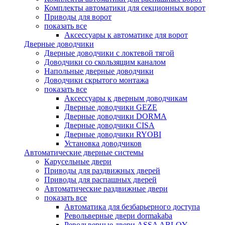
Комплекты автоматики для секционных ворот
Приводы для ворот
показать все
Аксессуары к автоматике для ворот
Дверные доводчики
Дверные доводчики с локтевой тягой
Доводчики со скользящим каналом
Напольные дверные доводчики
Доводчики скрытого монтажа
показать все
Аксессуары к дверным доводчикам
Дверные доводчики GEZE
Дверные доводчики DORMA
Дверные доводчики CISA
Дверные доводчики RYOBI
Установка доводчиков
Автоматические дверные системы
Карусельные двери
Приводы для раздвижных дверей
Приводы для распашных дверей
Автоматические раздвижные двери
показать все
Автоматика для безбарьерного доступа
Револьверные двери dormakaba
Револьверные двери ASSA ABLOY