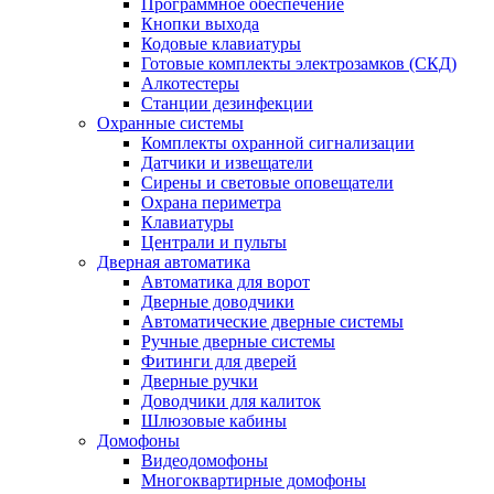
Программное обеспечение
Кнопки выхода
Кодовые клавиатуры
Готовые комплекты электрозамков (СКД)
Алкотестеры
Станции дезинфекции
Охранные системы
Комплекты охранной сигнализации
Датчики и извещатели
Сирены и световые оповещатели
Охрана периметра
Клавиатуры
Централи и пульты
Дверная автоматика
Автоматика для ворот
Дверные доводчики
Автоматические дверные системы
Ручные дверные системы
Фитинги для дверей
Дверные ручки
Доводчики для калиток
Шлюзовые кабины
Домофоны
Видеодомофоны
Многоквартирные домофоны