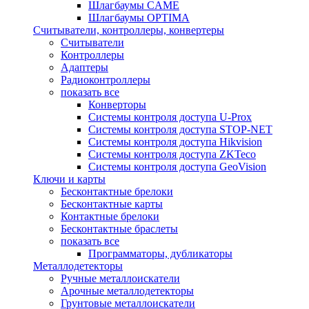
Шлагбаумы CAME
Шлагбаумы OPTIMA
Считыватели, контроллеры, конвертеры
Считыватели
Контроллеры
Адаптеры
Радиоконтроллеры
показать все
Конверторы
Системы контроля доступа U-Prox
Системы контроля доступа STOP-NET
Системы контроля доступа Hikvision
Системы контроля доступа ZKTeco
Системы контроля доступа GeoVision
Ключи и карты
Бесконтактные брелоки
Бесконтактные карты
Контактные брелоки
Бесконтактные браслеты
показать все
Программаторы, дубликаторы
Металлодетекторы
Ручные металлоискатели
Арочные металлодетекторы
Грунтовые металлоискатели