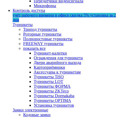
Передатчики видеосигнала
Микрофоны
Контроль доступа
учёт рабочего времени в офисе
скидка 5%
установка за 2
дня
Турникеты
Трипод турникеты
Роторные турникеты
Полноростовые турникеты
FREEWAY турникеты
показать все
Турникет-калитки
Ограждения для турникета
Двери аварийного выхода
Картоприёмники
Аксессуары к турникетам
Турникеты TiSO
Турникеты LOT
Турникеты ФОРМА
Турникеты ZKTeco
Турникеты Dormakaba
Турникеты OPTIMA
Установка турникетов
Замки электронные
Кодовые замки