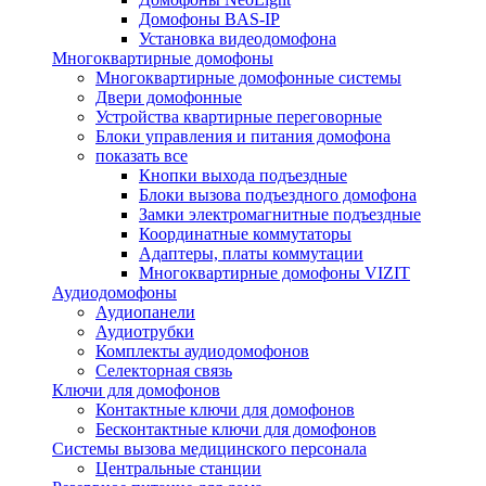
Домофоны BAS-IP
Установка видеодомофона
Многоквартирные домофоны
Многоквартирные домофонные системы
Двери домофонные
Устройства квартирные переговорные
Блоки управления и питания домофона
показать все
Кнопки выхода подъездные
Блоки вызова подъездного домофона
Замки электромагнитные подъездные
Координатные коммутаторы
Адаптеры, платы коммутации
Многоквартирные домофоны VIZIT
Аудиодомофоны
Аудиопанели
Аудиотрубки
Комплекты аудиодомофонов
Селекторная связь
Ключи для домофонов
Контактные ключи для домофонов
Бесконтактные ключи для домофонов
Системы вызова медицинского персонала
Центральные станции