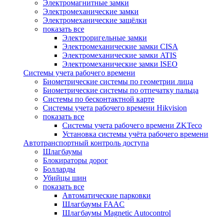
Электромагнитные замки
Электромеханические замки
Электромеханические защёлки
показать все
Электроригельные замки
Электромеханические замки CISA
Электромеханические замки ATIS
Электромеханические замки ISEO
Системы учета рабочего времени
Биометрические системы по геометрии лица
Биометрические системы по отпечатку пальца
Системы по бесконтактной карте
Системы учета рабочего времени Hikvision
показать все
Системы учета рабочего времени ZKTeco
Установка системы учёта рабочего времени
Автотранспортный контроль доступа
Шлагбаумы
Блокираторы дорог
Болларды
Убийцы шин
показать все
Автоматические парковки
Шлагбаумы FAAC
Шлагбаумы Magnetic Autocontrol