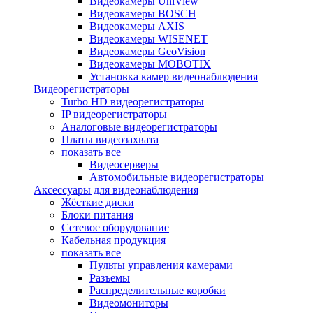
Видеокамеры UniView
Видеокамеры BOSCH
Видеокамеры AXIS
Видеокамеры WISENET
Видеокамеры GeoVision
Видеокамеры MOBOTIX
Установка камер видеонаблюдения
Видеорегистраторы
Turbo HD видеорегистраторы
IP видеорегистраторы
Аналоговые видеорегистраторы
Платы видеозахвата
показать все
Видеосерверы
Автомобильные видеорегистраторы
Аксессуары для видеонаблюдения
Жёсткие диски
Блоки питания
Сетевое оборудование
Кабельная продукция
показать все
Пульты управления камерами
Разъемы
Распределительные коробки
Видеомониторы