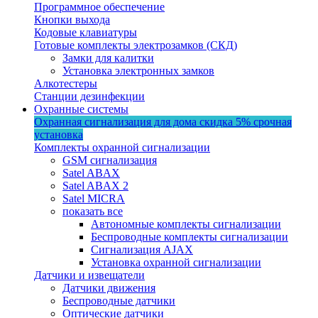
Программное обеспечение
Кнопки выхода
Кодовые клавиатуры
Готовые комплекты электрозамков (СКД)
Замки для калитки
Установка электронных замков
Алкотестеры
Станции дезинфекции
Охранные системы
Охранная сигнализация для дома
скидка 5%
срочная
установка
Комплекты охранной сигнализации
GSM сигнализация
Satel ABAX
Satel ABAX 2
Satel MICRA
показать все
Автономные комплекты сигнализации
Беспроводные комплекты сигнализации
Сигнализация AJAX
Установка охранной сигнализации
Датчики и извещатели
Датчики движения
Беспроводные датчики
Оптические датчики