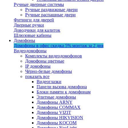
Ручные дверные системы
Ручные раздвижные двери
Ручные распашные двери
Фитинги для дверей
Дверные ручки
Доводчики для калиток
Шлюзовые кабины
Домофоны
Домофоны в офис
скидка 5%
монтаж за 2 дня
Видеодомофоны
Комплекты видеодомофонов
Домофоны цветные
IP домофоны
Чёрно-белые домофоны
показать все
Видеоглазки
Панели вызова домофона
Блоки памяти к домофонам
Элитные домофоны
Домофоны ARNY
Домофоны COMMAX
Домофоны VIZIT
Домофоны HIKVISION
Домофоны KOCOM
Домофоны NeoLight