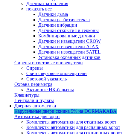
Датчики затопления
показать все
Датчики дыма
Датчики разбития стекла
Датчики вибрации
Датчики открытия и герконы
Комбинированные датчики
Датчики и извещатели CROW
Датчики и извещатели AJAX
Датчики и извещатели SATEL
Установка охранных датчиков
Сирены и световые оповещатели
Сирены
Свето-звуковые оповещатели
Световой указатель
Охрана периметра
Активные ИК-барьеры
Клавиатуры
Централи и пульты
Дверная автоматика
Карусельные двери
скидка 5%
на DORMAKABA
Автоматика для ворот
Комплекты автоматики для откатных ворот
Комплекты автоматики для распашных ворот
Комплекты автоматики для секционных ворот