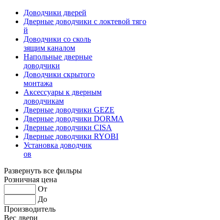
Доводчики дверей
Дверные доводчики с локтевой тяго
й
Доводчики со сколь
зящим каналом
Напольные дверные
доводчики
Доводчики скрытого
монтажа
Аксессуары к дверным
доводчикам
Дверные доводчики GEZE
Дверные доводчики DORMA
Дверные доводчики CISA
Дверные доводчики RYOBI
Установка доводчик
ов
Развернуть все фильры
Розничная цена
От
До
Производитель
Вес двери