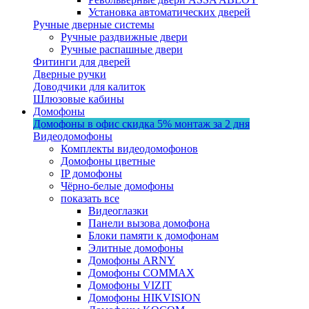
Установка автоматических дверей
Ручные дверные системы
Ручные раздвижные двери
Ручные распашные двери
Фитинги для дверей
Дверные ручки
Доводчики для калиток
Шлюзовые кабины
Домофоны
Домофоны в офис
скидка 5%
монтаж за 2 дня
Видеодомофоны
Комплекты видеодомофонов
Домофоны цветные
IP домофоны
Чёрно-белые домофоны
показать все
Видеоглазки
Панели вызова домофона
Блоки памяти к домофонам
Элитные домофоны
Домофоны ARNY
Домофоны COMMAX
Домофоны VIZIT
Домофоны HIKVISION