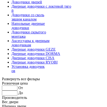
Доводчики дверей
Дверные доводчики с локтевой тяго
й
Доводчики со сколь
зящим каналом
Напольные дверные
доводчики
Доводчики скрытого
монтажа
Аксессуары к дверным
доводчикам
Дверные доводчики GEZE
Дверные доводчики DORMA
Дверные доводчики CISA
Дверные доводчики RYOBI
Установка доводчик
ов
Развернуть все фильры
Розничная цена
От
До
Производитель
Вес двери
Ширина двери