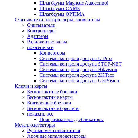
Шлагбаумы Magnetic Autocontrol
Шлагбаумы CAME
Шлагбаумы OPTIMA
Считыватели, контроллеры, конвертеры
Считыватели
Контроллеры
Адаптеры
Радиоконтроллеры
показать все
Конверторы
Системы контроля доступа U-Prox
Системы контроля доступа STOP-NET
Системы контроля доступа Hikvision
Системы контроля доступа ZKTeco
Системы контроля доступа GeoVision
Ключи и карты
Бесконтактные брелоки
Бесконтактные карты
Контактные брелоки
Бесконтактные браслеты
показать все
Программаторы, дубликаторы
Металлодетекторы
Ручные металлоискатели
Арочные металлодетекторы