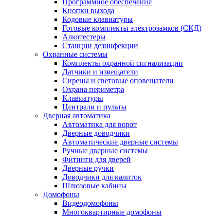
Программное обеспечение
Кнопки выхода
Кодовые клавиатуры
Готовые комплекты электрозамков (СКД)
Алкотестеры
Станции дезинфекции
Охранные системы
Комплекты охранной сигнализации
Датчики и извещатели
Сирены и световые оповещатели
Охрана периметра
Клавиатуры
Централи и пульты
Дверная автоматика
Автоматика для ворот
Дверные доводчики
Автоматические дверные системы
Ручные дверные системы
Фитинги для дверей
Дверные ручки
Доводчики для калиток
Шлюзовые кабины
Домофоны
Видеодомофоны
Многоквартирные домофоны