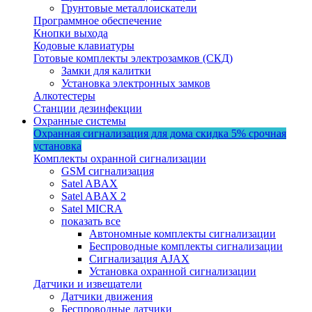
Грунтовые металлоискатели
Программное обеспечение
Кнопки выхода
Кодовые клавиатуры
Готовые комплекты электрозамков (СКД)
Замки для калитки
Установка электронных замков
Алкотестеры
Станции дезинфекции
Охранные системы
Охранная сигнализация для дома
скидка 5%
срочная
установка
Комплекты охранной сигнализации
GSM сигнализация
Satel ABAX
Satel ABAX 2
Satel MICRA
показать все
Автономные комплекты сигнализации
Беспроводные комплекты сигнализации
Сигнализация AJAX
Установка охранной сигнализации
Датчики и извещатели
Датчики движения
Беспроводные датчики