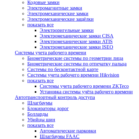
Кодовые замки
Электромагнитные замки
Электромеханические замки
Электромеханические защёлки
показать все
Электроригельные замки
Электромеханические замки CISA
Электромеханические замки ATIS
Электромеханические замки ISEO
Системы учета рабочего времени
Биометрические системы по геометрии лица
Биометрические системы по отпечатку пальца
Системы по бесконтактной карте
Системы учета рабочего времени Hikvision
показать все
Системы учета рабочего времени ZKTeco
Установка системы учёта рабочего времени
Автотранспортный контроль доступа
Шлагбаумы
Блокираторы дорог
Болларды
Убийцы шин
показать все
Автоматические парковки
Шлагбаумы FAAC