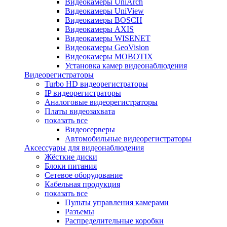
Видеокамеры UniArch
Видеокамеры UniView
Видеокамеры BOSCH
Видеокамеры AXIS
Видеокамеры WISENET
Видеокамеры GeoVision
Видеокамеры MOBOTIX
Установка камер видеонаблюдения
Видеорегистраторы
Turbo HD видеорегистраторы
IP видеорегистраторы
Аналоговые видеорегистраторы
Платы видеозахвата
показать все
Видеосерверы
Автомобильные видеорегистраторы
Аксессуары для видеонаблюдения
Жёсткие диски
Блоки питания
Сетевое оборудование
Кабельная продукция
показать все
Пульты управления камерами
Разъемы
Распределительные коробки