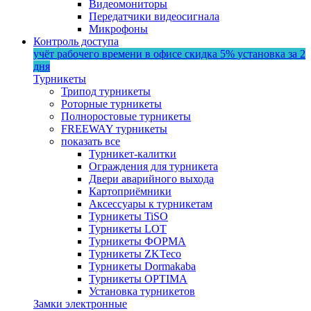
Видеомониторы
Передатчики видеосигнала
Микрофоны
Контроль доступа
учёт рабочего времени в офисе
скидка 5%
установка за 2
дня
Турникеты
Трипод турникеты
Роторные турникеты
Полноростовые турникеты
FREEWAY турникеты
показать все
Турникет-калитки
Ограждения для турникета
Двери аварийного выхода
Картоприёмники
Аксессуары к турникетам
Турникеты TiSO
Турникеты LOT
Турникеты ФОРМА
Турникеты ZKTeco
Турникеты Dormakaba
Турникеты OPTIMA
Установка турникетов
Замки электронные