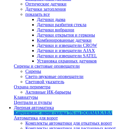
Оптические датчики
Датчики затопления
показать все
Датчики дыма
Датчики разбития стекла
Датчики вибрации
Датчики открытия и герконы
Комбинированные датчики
Датчики и извещатели CROW
Датчики и извещатели AJAX
Датчики и извещатели SATEL
Установка охранных датчиков
Сирены и световые оповещатели
Сирены
Свето-звуковые оповещатели
Световой указатель
Охрана периметра
Активные ИК-барьеры
Клавиатуры
Централи и пульты
Дверная автоматика
Карусельные двери
скидка 5%
на DORMAKABA
Автоматика для ворот
Комплекты автоматики для откатных ворот
Комплекты автоматики для распашных ворот