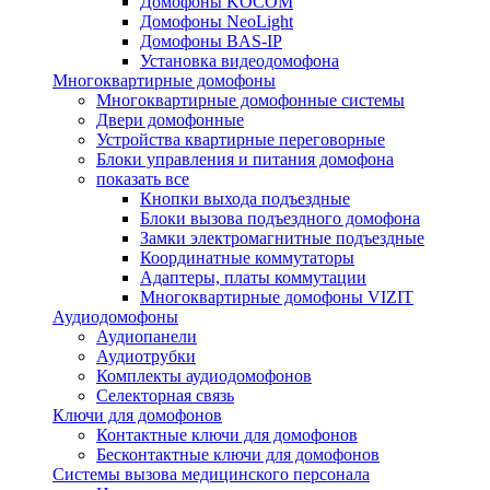
Домофоны KOCOM
Домофоны NeoLight
Домофоны BAS-IP
Установка видеодомофона
Многоквартирные домофоны
Многоквартирные домофонные системы
Двери домофонные
Устройства квартирные переговорные
Блоки управления и питания домофона
показать все
Кнопки выхода подъездные
Блоки вызова подъездного домофона
Замки электромагнитные подъездные
Координатные коммутаторы
Адаптеры, платы коммутации
Многоквартирные домофоны VIZIT
Аудиодомофоны
Аудиопанели
Аудиотрубки
Комплекты аудиодомофонов
Селекторная связь
Ключи для домофонов
Контактные ключи для домофонов
Бесконтактные ключи для домофонов
Системы вызова медицинского персонала