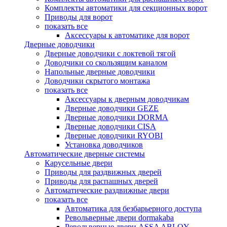
Комплекты автоматики для секционных ворот
Приводы для ворот
показать все
Аксессуары к автоматике для ворот
Дверные доводчики
Дверные доводчики с локтевой тягой
Доводчики со скользящим каналом
Напольные дверные доводчики
Доводчики скрытого монтажа
показать все
Аксессуары к дверным доводчикам
Дверные доводчики GEZE
Дверные доводчики DORMA
Дверные доводчики CISA
Дверные доводчики RYOBI
Установка доводчиков
Автоматические дверные системы
Карусельные двери
Приводы для раздвижных дверей
Приводы для распашных дверей
Автоматические раздвижные двери
показать все
Автоматика для безбарьерного доступа
Револьверные двери dormakaba
Револьверные двери ASSA ABLOY