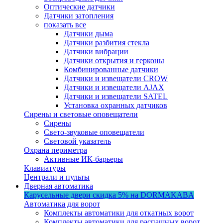
Оптические датчики
Датчики затопления
показать все
Датчики дыма
Датчики разбития стекла
Датчики вибрации
Датчики открытия и герконы
Комбинированные датчики
Датчики и извещатели CROW
Датчики и извещатели AJAX
Датчики и извещатели SATEL
Установка охранных датчиков
Сирены и световые оповещатели
Сирены
Свето-звуковые оповещатели
Световой указатель
Охрана периметра
Активные ИК-барьеры
Клавиатуры
Централи и пульты
Дверная автоматика
Карусельные двери
скидка 5%
на DORMAKABA
Автоматика для ворот
Комплекты автоматики для откатных ворот
Комплекты автоматики для распашных ворот