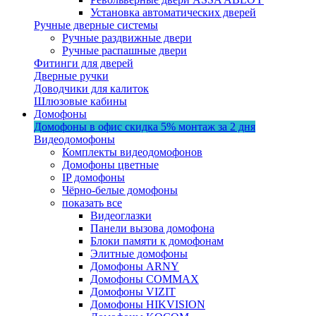
Установка автоматических дверей
Ручные дверные системы
Ручные раздвижные двери
Ручные распашные двери
Фитинги для дверей
Дверные ручки
Доводчики для калиток
Шлюзовые кабины
Домофоны
Домофоны в офис
скидка 5%
монтаж за 2 дня
Видеодомофоны
Комплекты видеодомофонов
Домофоны цветные
IP домофоны
Чёрно-белые домофоны
показать все
Видеоглазки
Панели вызова домофона
Блоки памяти к домофонам
Элитные домофоны
Домофоны ARNY
Домофоны COMMAX
Домофоны VIZIT
Домофоны HIKVISION