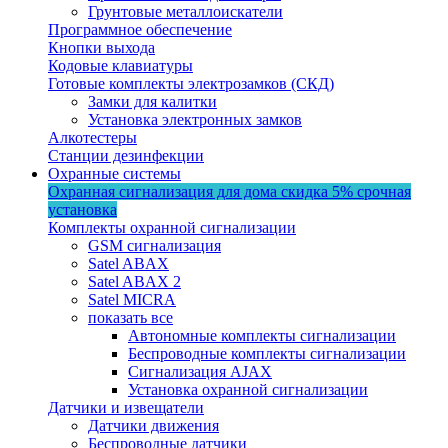
Грунтовые металлоискатели
Программное обеспечение
Кнопки выхода
Кодовые клавиатуры
Готовые комплекты электрозамков (СКД)
Замки для калитки
Установка электронных замков
Алкотестеры
Станции дезинфекции
Охранные системы
Охранная сигнализация для дома
скидка 5%
срочная
установка
Комплекты охранной сигнализации
GSM сигнализация
Satel ABAX
Satel ABAX 2
Satel MICRA
показать все
Автономные комплекты сигнализации
Беспроводные комплекты сигнализации
Сигнализация AJAX
Установка охранной сигнализации
Датчики и извещатели
Датчики движения
Беспроводные датчики