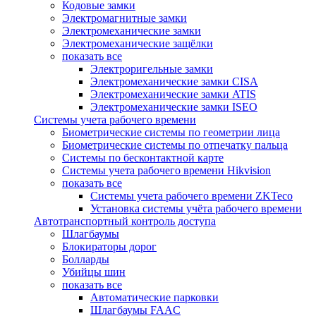
Кодовые замки
Электромагнитные замки
Электромеханические замки
Электромеханические защёлки
показать все
Электроригельные замки
Электромеханические замки CISA
Электромеханические замки ATIS
Электромеханические замки ISEO
Системы учета рабочего времени
Биометрические системы по геометрии лица
Биометрические системы по отпечатку пальца
Системы по бесконтактной карте
Системы учета рабочего времени Hikvision
показать все
Системы учета рабочего времени ZKTeco
Установка системы учёта рабочего времени
Автотранспортный контроль доступа
Шлагбаумы
Блокираторы дорог
Болларды
Убийцы шин
показать все
Автоматические парковки
Шлагбаумы FAAC