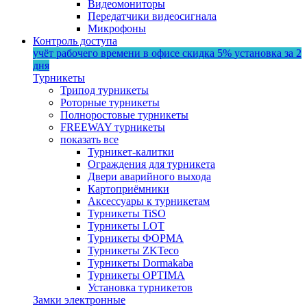
Видеомониторы
Передатчики видеосигнала
Микрофоны
Контроль доступа
учёт рабочего времени в офисе
скидка 5%
установка за 2
дня
Турникеты
Трипод турникеты
Роторные турникеты
Полноростовые турникеты
FREEWAY турникеты
показать все
Турникет-калитки
Ограждения для турникета
Двери аварийного выхода
Картоприёмники
Аксессуары к турникетам
Турникеты TiSO
Турникеты LOT
Турникеты ФОРМА
Турникеты ZKTeco
Турникеты Dormakaba
Турникеты OPTIMA
Установка турникетов
Замки электронные