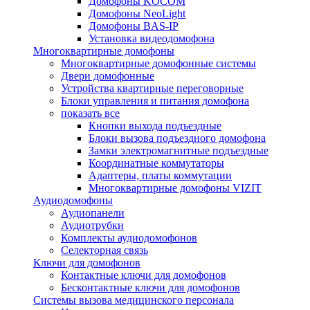
Домофоны KOCOM
Домофоны NeoLight
Домофоны BAS-IP
Установка видеодомофона
Многоквартирные домофоны
Многоквартирные домофонные системы
Двери домофонные
Устройства квартирные переговорные
Блоки управления и питания домофона
показать все
Кнопки выхода подъездные
Блоки вызова подъездного домофона
Замки электромагнитные подъездные
Координатные коммутаторы
Адаптеры, платы коммутации
Многоквартирные домофоны VIZIT
Аудиодомофоны
Аудиопанели
Аудиотрубки
Комплекты аудиодомофонов
Селекторная связь
Ключи для домофонов
Контактные ключи для домофонов
Бесконтактные ключи для домофонов
Системы вызова медицинского персонала