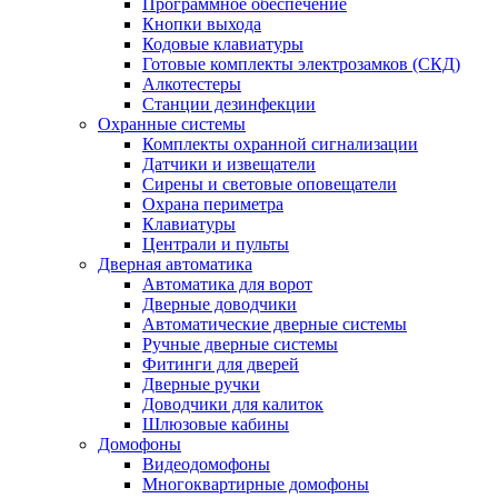
Программное обеспечение
Кнопки выхода
Кодовые клавиатуры
Готовые комплекты электрозамков (СКД)
Алкотестеры
Станции дезинфекции
Охранные системы
Комплекты охранной сигнализации
Датчики и извещатели
Сирены и световые оповещатели
Охрана периметра
Клавиатуры
Централи и пульты
Дверная автоматика
Автоматика для ворот
Дверные доводчики
Автоматические дверные системы
Ручные дверные системы
Фитинги для дверей
Дверные ручки
Доводчики для калиток
Шлюзовые кабины
Домофоны
Видеодомофоны
Многоквартирные домофоны