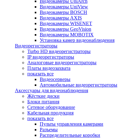
Видеокамеры UniArch
Видеокамеры UniView
Видеокамеры BOSCH
Видеокамеры AXIS
Видеокамеры WISENET
Видеокамеры GeoVision
Видеокамеры MOBOTIX
Установка камер видеонаблюдения
Видеорегистраторы
Turbo HD видеорегистраторы
IP видеорегистраторы
Аналоговые видеорегистраторы
Платы видеозахвата
показать все
Видеосерверы
Автомобильные видеорегистраторы
Аксессуары для видеонаблюдения
Жёсткие диски
Блоки питания
Сетевое оборудование
Кабельная продукция
показать все
Пульты управления камерами
Разъемы
Распределительные коробки