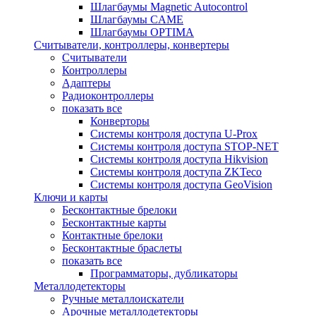
Шлагбаумы Magnetic Autocontrol
Шлагбаумы CAME
Шлагбаумы OPTIMA
Считыватели, контроллеры, конвертеры
Считыватели
Контроллеры
Адаптеры
Радиоконтроллеры
показать все
Конверторы
Системы контроля доступа U-Prox
Системы контроля доступа STOP-NET
Системы контроля доступа Hikvision
Системы контроля доступа ZKTeco
Системы контроля доступа GeoVision
Ключи и карты
Бесконтактные брелоки
Бесконтактные карты
Контактные брелоки
Бесконтактные браслеты
показать все
Программаторы, дубликаторы
Металлодетекторы
Ручные металлоискатели
Арочные металлодетекторы