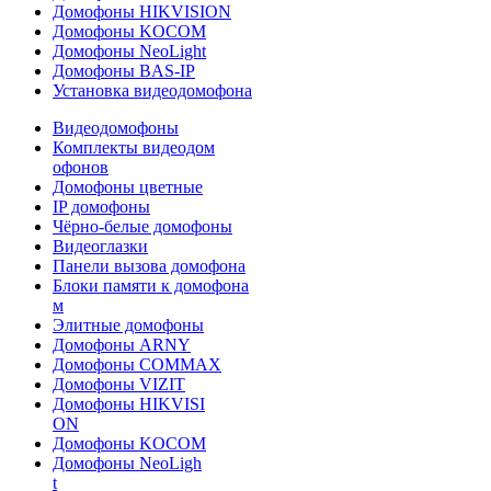
Домофоны HIKVISION
Домофоны KOCOM
Домофоны NeoLight
Домофоны BAS-IP
Установка видеодомофона
Видеодомофоны
Комплекты видеодом
офонов
Домофоны цветные
IP домофоны
Чёрно-белые домофоны
Видеоглазки
Панели вызова домофона
Блоки памяти к домофона
м
Элитные домофоны
Домофоны ARNY
Домофоны COMMAX
Домофоны VIZIT
Домофоны HIKVISI
ON
Домофоны KOCOM
Домофоны NeoLigh
t