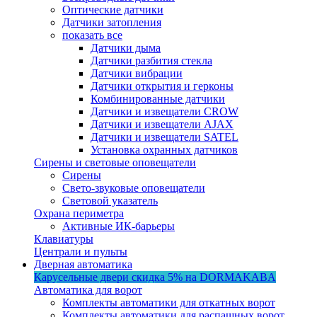
Оптические датчики
Датчики затопления
показать все
Датчики дыма
Датчики разбития стекла
Датчики вибрации
Датчики открытия и герконы
Комбинированные датчики
Датчики и извещатели CROW
Датчики и извещатели AJAX
Датчики и извещатели SATEL
Установка охранных датчиков
Сирены и световые оповещатели
Сирены
Свето-звуковые оповещатели
Световой указатель
Охрана периметра
Активные ИК-барьеры
Клавиатуры
Централи и пульты
Дверная автоматика
Карусельные двери
скидка 5%
на DORMAKABA
Автоматика для ворот
Комплекты автоматики для откатных ворот
Комплекты автоматики для распашных ворот