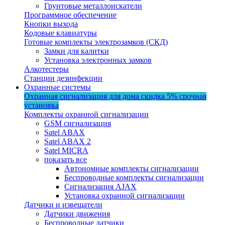
Грунтовые металлоискатели
Программное обеспечение
Кнопки выхода
Кодовые клавиатуры
Готовые комплекты электрозамков (СКД)
Замки для калитки
Установка электронных замков
Алкотестеры
Станции дезинфекции
Охранные системы
Охранная сигнализация для дома
скидка 5%
срочная
установка
Комплекты охранной сигнализации
GSM сигнализация
Satel ABAX
Satel ABAX 2
Satel MICRA
показать все
Автономные комплекты сигнализации
Беспроводные комплекты сигнализации
Сигнализация AJAX
Установка охранной сигнализации
Датчики и извещатели
Датчики движения
Беспроводные датчики