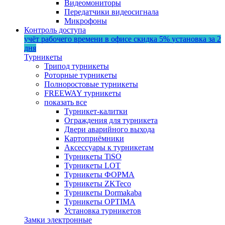
Видеомониторы
Передатчики видеосигнала
Микрофоны
Контроль доступа
учёт рабочего времени в офисе
скидка 5%
установка за 2
дня
Турникеты
Трипод турникеты
Роторные турникеты
Полноростовые турникеты
FREEWAY турникеты
показать все
Турникет-калитки
Ограждения для турникета
Двери аварийного выхода
Картоприёмники
Аксессуары к турникетам
Турникеты TiSO
Турникеты LOT
Турникеты ФОРМА
Турникеты ZKTeco
Турникеты Dormakaba
Турникеты OPTIMA
Установка турникетов
Замки электронные