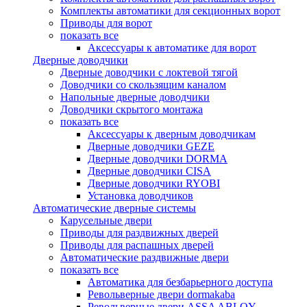
Комплекты автоматики для секционных ворот
Приводы для ворот
показать все
Аксессуары к автоматике для ворот
Дверные доводчики
Дверные доводчики с локтевой тягой
Доводчики со скользящим каналом
Напольные дверные доводчики
Доводчики скрытого монтажа
показать все
Аксессуары к дверным доводчикам
Дверные доводчики GEZE
Дверные доводчики DORMA
Дверные доводчики CISA
Дверные доводчики RYOBI
Установка доводчиков
Автоматические дверные системы
Карусельные двери
Приводы для раздвижных дверей
Приводы для распашных дверей
Автоматические раздвижные двери
показать все
Автоматика для безбарьерного доступа
Револьверные двери dormakaba
Револьверные двери ASSA ABLOY