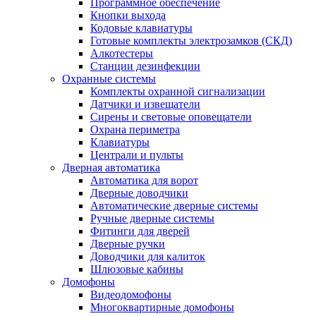
Программное обеспечение
Кнопки выхода
Кодовые клавиатуры
Готовые комплекты электрозамков (СКД)
Алкотестеры
Станции дезинфекции
Охранные системы
Комплекты охранной сигнализации
Датчики и извещатели
Сирены и световые оповещатели
Охрана периметра
Клавиатуры
Централи и пульты
Дверная автоматика
Автоматика для ворот
Дверные доводчики
Автоматические дверные системы
Ручные дверные системы
Фитинги для дверей
Дверные ручки
Доводчики для калиток
Шлюзовые кабины
Домофоны
Видеодомофоны
Многоквартирные домофоны