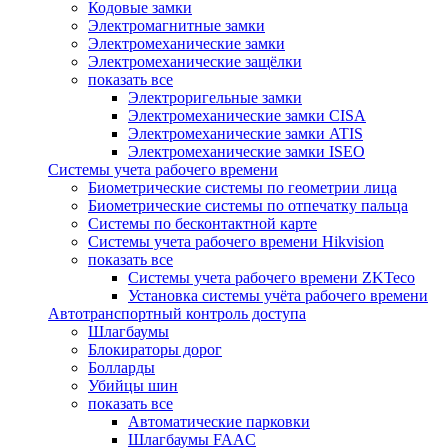
Кодовые замки
Электромагнитные замки
Электромеханические замки
Электромеханические защёлки
показать все
Электроригельные замки
Электромеханические замки CISA
Электромеханические замки ATIS
Электромеханические замки ISEO
Системы учета рабочего времени
Биометрические системы по геометрии лица
Биометрические системы по отпечатку пальца
Системы по бесконтактной карте
Системы учета рабочего времени Hikvision
показать все
Системы учета рабочего времени ZKTeco
Установка системы учёта рабочего времени
Автотранспортный контроль доступа
Шлагбаумы
Блокираторы дорог
Болларды
Убийцы шин
показать все
Автоматические парковки
Шлагбаумы FAAC