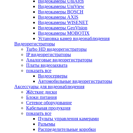
Видеокамеры UniArch
Видеокамеры UniView
Видеокамеры BOSCH
Видеокамеры AXIS
Видеокамеры WISENET
Видеокамеры GeoVision
Видеокамеры MOBOTIX
Установка камер видеонаблюдения
Видеорегистраторы
Turbo HD видеорегистраторы
IP видеорегистраторы
Аналоговые видеорегистраторы
Платы видеозахвата
показать все
Видеосерверы
Автомобильные видеорегистраторы
Аксессуары для видеонаблюдения
Жёсткие диски
Блоки питания
Сетевое оборудование
Кабельная продукция
показать все
Пульты управления камерами
Разъемы
Распределительные коробки