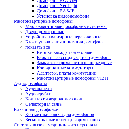
Домофоны KOCOM
Домофоны NeoLight
Домофоны BAS-IP
Установка видеодомофона
Многоквартирные домофоны
Многоквартирные домофонные системы
Двери домофонные
Устройства квартирные переговорные
Блоки управления и питания домофона
показать все
Кнопки выхода подъездные
Блоки вызова подъездного домофона
Замки электромагнитные подъездные
Координатные коммутаторы
Адаптеры, платы коммутации
Многоквартирные домофоны VIZIT
Аудиодомофоны
Аудиопанели
Аудиотрубки
Комплекты аудиодомофонов
Селекторная связь
Ключи для домофонов
Контактные ключи для домофонов
Бесконтактные ключи для домофонов
Системы вызова медицинского персонала