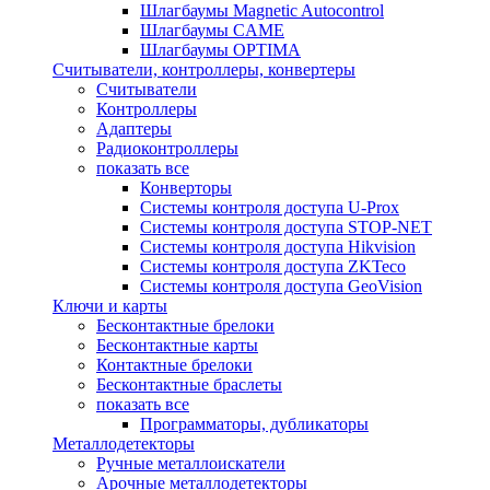
Шлагбаумы Magnetic Autocontrol
Шлагбаумы CAME
Шлагбаумы OPTIMA
Считыватели, контроллеры, конвертеры
Считыватели
Контроллеры
Адаптеры
Радиоконтроллеры
показать все
Конверторы
Системы контроля доступа U-Prox
Системы контроля доступа STOP-NET
Системы контроля доступа Hikvision
Системы контроля доступа ZKTeco
Системы контроля доступа GeoVision
Ключи и карты
Бесконтактные брелоки
Бесконтактные карты
Контактные брелоки
Бесконтактные браслеты
показать все
Программаторы, дубликаторы
Металлодетекторы
Ручные металлоискатели
Арочные металлодетекторы