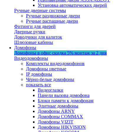
Установка автоматических дверей
Ручные дверные системы
Ручные раздвижные двери
Ручные распашные двери
Фитинги для дверей
Дверные ручки
Доводчики для калиток
Шлюзовые кабины
Домофоны
Домофоны в офис
скидка 5%
монтаж за 2 дня
Видеодомофоны
Комплекты видеодомофонов
Домофоны цветные
IP домофоны
Чёрно-белые домофоны
показать все
Видеоглазки
Панели вызова домофона
Блоки памяти к домофонам
Элитные домофоны
Домофоны ARNY
Домофоны COMMAX
Домофоны VIZIT
Домофоны HIKVISION