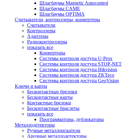
Шлагбаумы Magnetic Autocontrol
Шлагбаумы CAME
Шлагбаумы OPTIMA
Считыватели, контроллеры, конвертеры
Считыватели
Контроллеры
Адаптеры
Радиоконтроллеры
показать все
Конверторы
Системы контроля доступа U-Prox
Системы контроля доступа STOP-NET
Системы контроля доступа Hikvision
Системы контроля доступа ZKTeco
Системы контроля доступа GeoVision
Ключи и карты
Бесконтактные брелоки
Бесконтактные карты
Контактные брелоки
Бесконтактные браслеты
показать все
Программаторы, дубликаторы
Металлодетекторы
Ручные металлоискатели
Арочные металлодетекторы