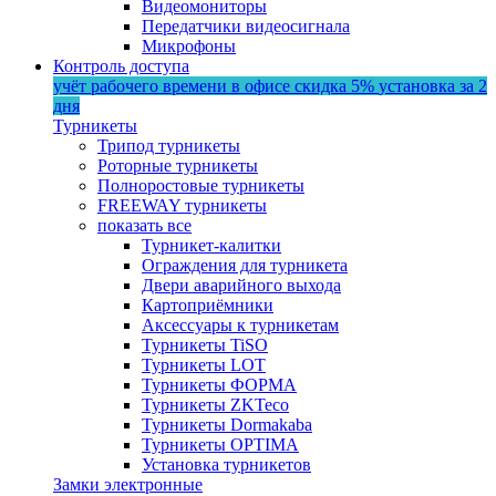
Видеомониторы
Передатчики видеосигнала
Микрофоны
Контроль доступа
учёт рабочего времени в офисе
скидка 5%
установка за 2
дня
Турникеты
Трипод турникеты
Роторные турникеты
Полноростовые турникеты
FREEWAY турникеты
показать все
Турникет-калитки
Ограждения для турникета
Двери аварийного выхода
Картоприёмники
Аксессуары к турникетам
Турникеты TiSO
Турникеты LOT
Турникеты ФОРМА
Турникеты ZKTeco
Турникеты Dormakaba
Турникеты OPTIMA
Установка турникетов
Замки электронные