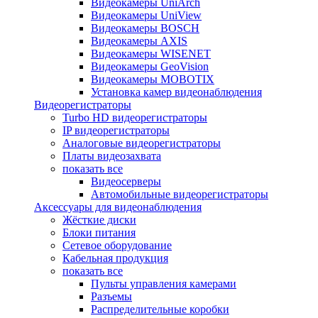
Видеокамеры UniArch
Видеокамеры UniView
Видеокамеры BOSCH
Видеокамеры AXIS
Видеокамеры WISENET
Видеокамеры GeoVision
Видеокамеры MOBOTIX
Установка камер видеонаблюдения
Видеорегистраторы
Turbo HD видеорегистраторы
IP видеорегистраторы
Аналоговые видеорегистраторы
Платы видеозахвата
показать все
Видеосерверы
Автомобильные видеорегистраторы
Аксессуары для видеонаблюдения
Жёсткие диски
Блоки питания
Сетевое оборудование
Кабельная продукция
показать все
Пульты управления камерами
Разъемы
Распределительные коробки