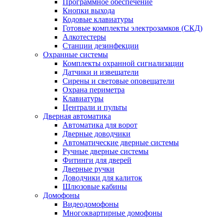
Программное обеспечение
Кнопки выхода
Кодовые клавиатуры
Готовые комплекты электрозамков (СКД)
Алкотестеры
Станции дезинфекции
Охранные системы
Комплекты охранной сигнализации
Датчики и извещатели
Сирены и световые оповещатели
Охрана периметра
Клавиатуры
Централи и пульты
Дверная автоматика
Автоматика для ворот
Дверные доводчики
Автоматические дверные системы
Ручные дверные системы
Фитинги для дверей
Дверные ручки
Доводчики для калиток
Шлюзовые кабины
Домофоны
Видеодомофоны
Многоквартирные домофоны