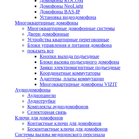
Домофоны KOCOM
Домофоны NeoLight
Домофоны BAS-IP
Установка видеодомофона
Многоквартирные домофоны
Многоквартирные домофонные системы
Двери домофонные
Устройства квартирные переговорные
Блоки управления и питания домофона
показать все
Кнопки выхода подъездные
Блоки вызова подъездного домофона
Замки электромагнитные подъездные
Координатные коммутаторы
Адаптеры, платы коммутации
Многоквартирные домофоны VIZIT
Аудиодомофоны
Аудиопанели
Аудиотрубки
Комплекты аудиодомофонов
Селекторная связь
Ключи для домофонов
Контактные ключи для домофонов
Бесконтактные ключи для домофонов
Системы вызова медицинского персонала