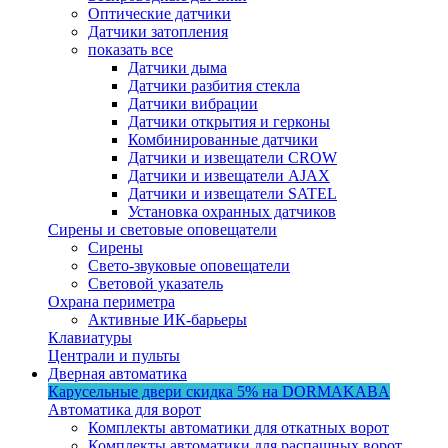
Оптические датчики
Датчики затопления
показать все
Датчики дыма
Датчики разбития стекла
Датчики вибрации
Датчики открытия и герконы
Комбинированные датчики
Датчики и извещатели CROW
Датчики и извещатели AJAX
Датчики и извещатели SATEL
Установка охранных датчиков
Сирены и световые оповещатели
Сирены
Свето-звуковые оповещатели
Световой указатель
Охрана периметра
Активные ИК-барьеры
Клавиатуры
Централи и пульты
Дверная автоматика
Карусельные двери
скидка 5%
на DORMAKABA
Автоматика для ворот
Комплекты автоматики для откатных ворот
Комплекты автоматики для распашных ворот