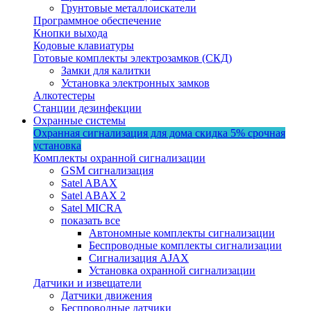
Грунтовые металлоискатели
Программное обеспечение
Кнопки выхода
Кодовые клавиатуры
Готовые комплекты электрозамков (СКД)
Замки для калитки
Установка электронных замков
Алкотестеры
Станции дезинфекции
Охранные системы
Охранная сигнализация для дома
скидка 5%
срочная
установка
Комплекты охранной сигнализации
GSM сигнализация
Satel ABAX
Satel ABAX 2
Satel MICRA
показать все
Автономные комплекты сигнализации
Беспроводные комплекты сигнализации
Сигнализация AJAX
Установка охранной сигнализации
Датчики и извещатели
Датчики движения
Беспроводные датчики