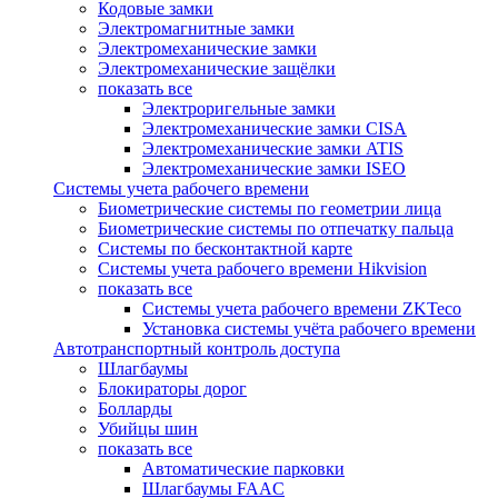
Кодовые замки
Электромагнитные замки
Электромеханические замки
Электромеханические защёлки
показать все
Электроригельные замки
Электромеханические замки CISA
Электромеханические замки ATIS
Электромеханические замки ISEO
Системы учета рабочего времени
Биометрические системы по геометрии лица
Биометрические системы по отпечатку пальца
Системы по бесконтактной карте
Системы учета рабочего времени Hikvision
показать все
Системы учета рабочего времени ZKTeco
Установка системы учёта рабочего времени
Автотранспортный контроль доступа
Шлагбаумы
Блокираторы дорог
Болларды
Убийцы шин
показать все
Автоматические парковки
Шлагбаумы FAAC