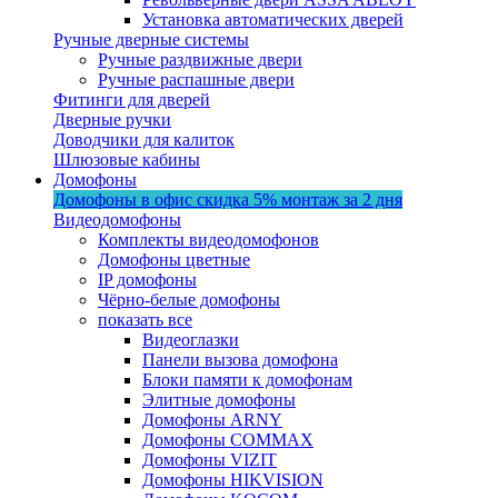
Установка автоматических дверей
Ручные дверные системы
Ручные раздвижные двери
Ручные распашные двери
Фитинги для дверей
Дверные ручки
Доводчики для калиток
Шлюзовые кабины
Домофоны
Домофоны в офис
скидка 5%
монтаж за 2 дня
Видеодомофоны
Комплекты видеодомофонов
Домофоны цветные
IP домофоны
Чёрно-белые домофоны
показать все
Видеоглазки
Панели вызова домофона
Блоки памяти к домофонам
Элитные домофоны
Домофоны ARNY
Домофоны COMMAX
Домофоны VIZIT
Домофоны HIKVISION