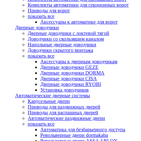
Комплекты автоматики для секционных ворот
Приводы для ворот
показать все
Аксессуары к автоматике для ворот
Дверные доводчики
Дверные доводчики с локтевой тягой
Доводчики со скользящим каналом
Напольные дверные доводчики
Доводчики скрытого монтажа
показать все
Аксессуары к дверным доводчикам
Дверные доводчики GEZE
Дверные доводчики DORMA
Дверные доводчики CISA
Дверные доводчики RYOBI
Установка доводчиков
Автоматические дверные системы
Карусельные двери
Приводы для раздвижных дверей
Приводы для распашных дверей
Автоматические раздвижные двери
показать все
Автоматика для безбарьерного доступа
Револьверные двери dormakaba
Револьверные двери ASSA ABLOY