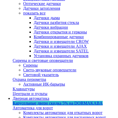
Оптические датчики
Датчики затопления
показать все
Датчики дыма
Датчики разбития стекла
Датчики вибрации
Датчики открытия и герконы
Комбинированные датчики
Датчики и извещатели CROW
Датчики и извещатели AJAX
Датчики и извещатели SATEL
Установка охранных датчиков
Сирены и световые оповещатели
Сирены
Свето-звуковые оповещатели
Световой указатель
Охрана периметра
Активные ИК-барьеры
Клавиатуры
Централи и пульты
Дверная автоматика
Карусельные двери
скидка 5%
на DORMAKABA
Автоматика для ворот
Комплекты автоматики для откатных ворот
Комплекты автоматики для распашных ворот