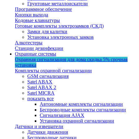
Грунтовые металлоискатели
Программное обеспечение
Кнопки выхода
Кодовые клавиатуры
Готовые комплекты электрозамков (СКД)
Замки для калитки
Установка электронных замков
Алкотестеры
Станции дезинфекции
Охранные системы
Охранная сигнализация для дома
скидка 5%
срочная
установка
Комплекты охранной сигнализации
GSM сигнализация
Satel ABAX
Satel ABAX 2
Satel MICRA
показать все
Автономные комплекты сигнализации
Беспроводные комплекты сигнализации
Сигнализация AJAX
Установка охранной сигнализации
Датчики и извещатели
Датчики движения
Беспроводные датчики