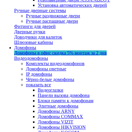
Установка автоматических дверей
Ручные дверные системы
Ручные раздвижные двери
Ручные распашные двери
Фитинги для дверей
Дверные ручки
Доводчики для калиток
Шлюзовые кабины
Домофоны
Домофоны в офис
скидка 5%
монтаж за 2 дня
Видеодомофоны
Комплекты видеодомофонов
Домофоны цветные
IP домофоны
Чёрно-белые домофоны
показать все
Видеоглазки
Панели вызова домофона
Блоки памяти к домофонам
Элитные домофоны
Домофоны ARNY
Домофоны COMMAX
Домофоны VIZIT
Домофоны HIKVISION