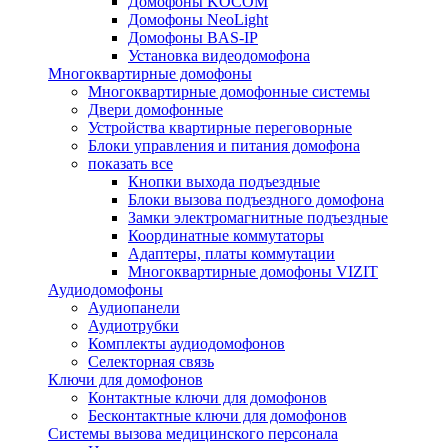
Домофоны KOCOM
Домофоны NeoLight
Домофоны BAS-IP
Установка видеодомофона
Многоквартирные домофоны
Многоквартирные домофонные системы
Двери домофонные
Устройства квартирные переговорные
Блоки управления и питания домофона
показать все
Кнопки выхода подъездные
Блоки вызова подъездного домофона
Замки электромагнитные подъездные
Координатные коммутаторы
Адаптеры, платы коммутации
Многоквартирные домофоны VIZIT
Аудиодомофоны
Аудиопанели
Аудиотрубки
Комплекты аудиодомофонов
Селекторная связь
Ключи для домофонов
Контактные ключи для домофонов
Бесконтактные ключи для домофонов
Системы вызова медицинского персонала