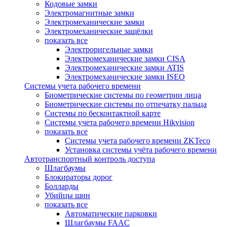
Кодовые замки
Электромагнитные замки
Электромеханические замки
Электромеханические защёлки
показать все
Электроригельные замки
Электромеханические замки CISA
Электромеханические замки ATIS
Электромеханические замки ISEO
Системы учета рабочего времени
Биометрические системы по геометрии лица
Биометрические системы по отпечатку пальца
Системы по бесконтактной карте
Системы учета рабочего времени Hikvision
показать все
Системы учета рабочего времени ZKTeco
Установка системы учёта рабочего времени
Автотранспортный контроль доступа
Шлагбаумы
Блокираторы дорог
Болларды
Убийцы шин
показать все
Автоматические парковки
Шлагбаумы FAAC