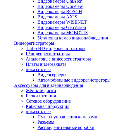
Видеокамеры UniArch
Видеокамеры UniView
Видеокамеры BOSCH
Видеокамеры AXIS
Видеокамеры WISENET
Видеокамеры GeoVision
Видеокамеры MOBOTIX
Установка камер видеонаблюдения
Видеорегистраторы
Turbo HD видеорегистраторы
IP видеорегистраторы
Аналоговые видеорегистраторы
Платы видеозахвата
показать все
Видеосерверы
Автомобильные видеорегистраторы
Аксессуары для видеонаблюдения
Жёсткие диски
Блоки питания
Сетевое оборудование
Кабельная продукция
показать все
Пульты управления камерами
Разъемы
Распределительные коробки