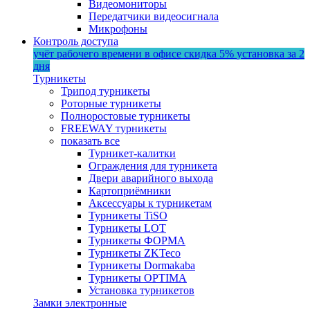
Видеомониторы
Передатчики видеосигнала
Микрофоны
Контроль доступа
учёт рабочего времени в офисе
скидка 5%
установка за 2
дня
Турникеты
Трипод турникеты
Роторные турникеты
Полноростовые турникеты
FREEWAY турникеты
показать все
Турникет-калитки
Ограждения для турникета
Двери аварийного выхода
Картоприёмники
Аксессуары к турникетам
Турникеты TiSO
Турникеты LOT
Турникеты ФОРМА
Турникеты ZKTeco
Турникеты Dormakaba
Турникеты OPTIMA
Установка турникетов
Замки электронные