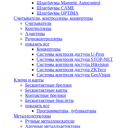
Шлагбаумы Magnetic Autocontrol
Шлагбаумы CAME
Шлагбаумы OPTIMA
Считыватели, контроллеры, конвертеры
Считыватели
Контроллеры
Адаптеры
Радиоконтроллеры
показать все
Конверторы
Системы контроля доступа U-Prox
Системы контроля доступа STOP-NET
Системы контроля доступа Hikvision
Системы контроля доступа ZKTeco
Системы контроля доступа GeoVision
Ключи и карты
Бесконтактные брелоки
Бесконтактные карты
Контактные брелоки
Бесконтактные браслеты
показать все
Программаторы, дубликаторы
Металлодетекторы
Ручные металлоискатели
Арочные металлодетекторы