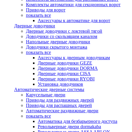
Комплекты автоматики для секционных ворот
Приводы для ворот
показать все
Аксессуары к автоматике для ворот
Дверные доводчики
Дверные доводчики с локтевой тягой
Доводчики со скользящим каналом
Напольные дверные доводчики
Доводчики скрытого монтажа
показать все
Аксессуары к дверным доводчикам
Дверные доводчики GEZE
Дверные доводчики DORMA
Дверные доводчики CISA
Дверные доводчики RYOBI
Установка доводчиков
Автоматические дверные системы
Карусельные двери
Приводы для раздвижных дверей
Приводы для распашных дверей
Автоматические раздвижные двери
показать все
Автоматика для безбарьерного доступа
Револьверные двери dormakaba
Револьверные двери ASSA ABLOY