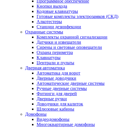
Программное обеспечение
Кнопки выхода
Кодовые клавиатуры
Готовые комплекты электрозамков (СКД)
Алкотестеры
Станции дезинфекции
Охранные системы
Комплекты охранной сигнализации
Датчики и извещатели
Сирены и световые оповещатели
Охрана периметра
Клавиатуры
Централи и пульты
Дверная автоматика
Автоматика для ворот
Дверные доводчики
Автоматические дверные системы
Ручные дверные системы
Фитинги для дверей
Дверные ручки
Доводчики для калиток
Шлюзовые кабины
Домофоны
Видеодомофоны
Многоквартирные домофоны