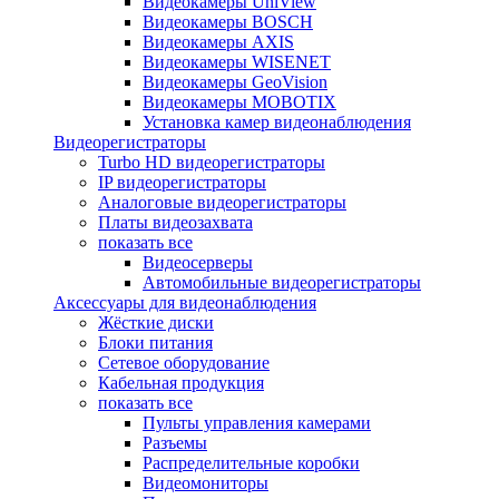
Видеокамеры UniView
Видеокамеры BOSCH
Видеокамеры AXIS
Видеокамеры WISENET
Видеокамеры GeoVision
Видеокамеры MOBOTIX
Установка камер видеонаблюдения
Видеорегистраторы
Turbo HD видеорегистраторы
IP видеорегистраторы
Аналоговые видеорегистраторы
Платы видеозахвата
показать все
Видеосерверы
Автомобильные видеорегистраторы
Аксессуары для видеонаблюдения
Жёсткие диски
Блоки питания
Сетевое оборудование
Кабельная продукция
показать все
Пульты управления камерами
Разъемы
Распределительные коробки
Видеомониторы