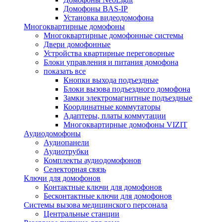
Домофоны BAS-IP
Установка видеодомофона
Многоквартирные домофоны
Многоквартирные домофонные системы
Двери домофонные
Устройства квартирные переговорные
Блоки управления и питания домофона
показать все
Кнопки выхода подъездные
Блоки вызова подъездного домофона
Замки электромагнитные подъездные
Координатные коммутаторы
Адаптеры, платы коммутации
Многоквартирные домофоны VIZIT
Аудиодомофоны
Аудиопанели
Аудиотрубки
Комплекты аудиодомофонов
Селекторная связь
Ключи для домофонов
Контактные ключи для домофонов
Бесконтактные ключи для домофонов
Системы вызова медицинского персонала
Центральные станции