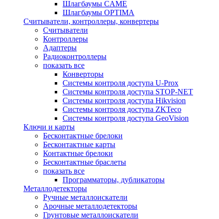
Шлагбаумы CAME
Шлагбаумы OPTIMA
Считыватели, контроллеры, конвертеры
Считыватели
Контроллеры
Адаптеры
Радиоконтроллеры
показать все
Конверторы
Системы контроля доступа U-Prox
Системы контроля доступа STOP-NET
Системы контроля доступа Hikvision
Системы контроля доступа ZKTeco
Системы контроля доступа GeoVision
Ключи и карты
Бесконтактные брелоки
Бесконтактные карты
Контактные брелоки
Бесконтактные браслеты
показать все
Программаторы, дубликаторы
Металлодетекторы
Ручные металлоискатели
Арочные металлодетекторы
Грунтовые металлоискатели