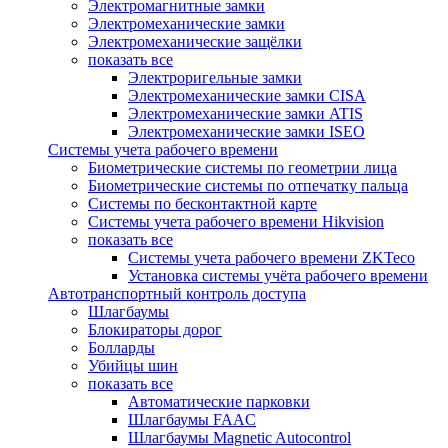
Электромагнитные замки
Электромеханические замки
Электромеханические защёлки
показать все
Электроригельные замки
Электромеханические замки CISA
Электромеханические замки ATIS
Электромеханические замки ISEO
Системы учета рабочего времени
Биометрические системы по геометрии лица
Биометрические системы по отпечатку пальца
Системы по бесконтактной карте
Системы учета рабочего времени Hikvision
показать все
Системы учета рабочего времени ZKTeco
Установка системы учёта рабочего времени
Автотранспортный контроль доступа
Шлагбаумы
Блокираторы дорог
Болларды
Убийцы шин
показать все
Автоматические парковки
Шлагбаумы FAAC
Шлагбаумы Magnetic Autocontrol