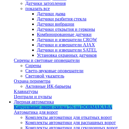
Датчики затопления
показать все
Датчики дыма
Датчики разбития стекла
Датчики вибрации
Датчики открытия и герконы
Комбинированные датчики
Датчики и извещатели CROW
Датчики и извещатели AJAX
Датчики и извещатели SATEL
Установка охранных датчиков
Сирены и световые оповещатели
Сирены
Свето-звуковые оповещатели
Световой указатель
Охрана периметра
Активные ИК-барьеры
Клавиатуры
Централи и пульты
Дверная автоматика
Карусельные двери
скидка 5%
на DORMAKABA
Автоматика для ворот
Комплекты автоматики для откатных ворот
Комплекты автоматики для распашных ворот
Комплекты автоматики для секционных ворот