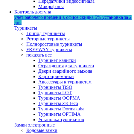
Передатчики видеосигнала
Микрофоны
Контроль доступа
учёт рабочего времени в офисе
скидка 5%
установка за 2
дня
Турникеты
Трипод турникеты
Роторные турникеты
Полноростовые турникеты
FREEWAY турникеты
показать все
Турникет-калитки
Ограждения для турникета
Двери аварийного выхода
Картоприёмники
Аксессуары к турникетам
Турникеты TiSO
Турникеты LOT
Турникеты ФОРМА
Турникеты ZKTeco
Турникеты Dormakaba
Турникеты OPTIMA
Установка турникетов
Замки электронные
Кодовые замки