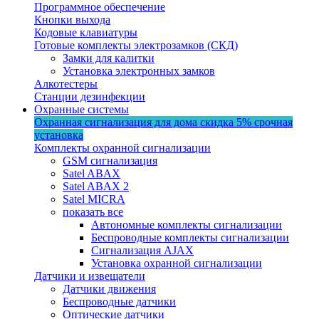
Программное обеспечение
Кнопки выхода
Кодовые клавиатуры
Готовые комплекты электрозамков (СКД)
Замки для калитки
Установка электронных замков
Алкотестеры
Станции дезинфекции
Охранные системы
Охранная сигнализация для дома
скидка 5%
срочная
установка
Комплекты охранной сигнализации
GSM сигнализация
Satel ABAX
Satel ABAX 2
Satel MICRA
показать все
Автономные комплекты сигнализации
Беспроводные комплекты сигнализации
Сигнализация AJAX
Установка охранной сигнализации
Датчики и извещатели
Датчики движения
Беспроводные датчики
Оптические датчики