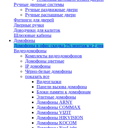
Ручные дверные системы
Ручные раздвижные двери
Ручные распашные двери
Фитинги для дверей
Дверные ручки
Доводчики для калиток
Шлюзовые кабины
Домофоны
Домофоны в офис
скидка 5%
монтаж за 2 дня
Видеодомофоны
Комплекты видеодомофонов
Домофоны цветные
IP домофоны
Чёрно-белые домофоны
показать все
Видеоглазки
Панели вызова домофона
Блоки памяти к домофонам
Элитные домофоны
Домофоны ARNY
Домофоны COMMAX
Домофоны VIZIT
Домофоны HIKVISION
Домофоны KOCOM
Домофоны NeoLight