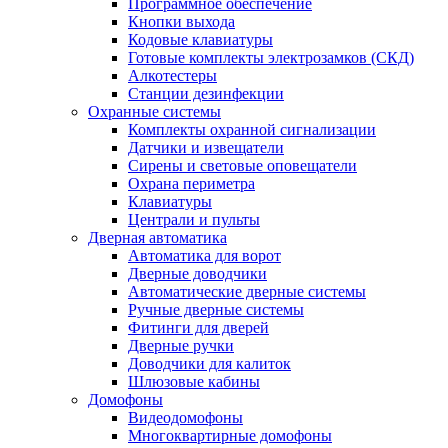
Программное обеспечение
Кнопки выхода
Кодовые клавиатуры
Готовые комплекты электрозамков (СКД)
Алкотестеры
Станции дезинфекции
Охранные системы
Комплекты охранной сигнализации
Датчики и извещатели
Сирены и световые оповещатели
Охрана периметра
Клавиатуры
Централи и пульты
Дверная автоматика
Автоматика для ворот
Дверные доводчики
Автоматические дверные системы
Ручные дверные системы
Фитинги для дверей
Дверные ручки
Доводчики для калиток
Шлюзовые кабины
Домофоны
Видеодомофоны
Многоквартирные домофоны