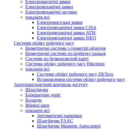
Електромагнітні замки
Електромеханічні замки
Електромеханічні засувки
показати всі
Електроригельні замки
Електромеханічні замки CISA
Електромеханічні замки ATIS
Електромеханічні замки ISEO
Системи обліку робочого часу
Біометричні системи з геометрії обличчя
Біометричні системи по відбитку пальця
Системи по безконтактній карті
Системи обліку робочого часу Hikvision
показати всі
Системи обліку робочого часу ZKTeco
Встановлення системи обліку робочого часу
Автотранспортний контроль доступу
Шлагбауми
Блокіратори доріг
Боларди
Вбивці шин
показати всі
Автоматичні парковки
Шлагбауми FAAC
Шлагбауми Magnetic Autocontrol