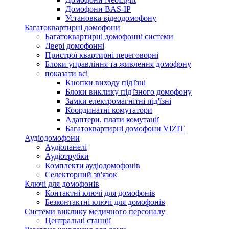
Домофони BAS-IP
Установка відеодомофону
Багатоквартирні домофони
Багатоквартирні домофонні системи
Двері домофонні
Пристрої квартирні переговорні
Блоки управління та живлення домофону
показати всі
Кнопки виходу під'їзні
Блоки виклику під'їзного домофону
Замки електромагнітні під'їзні
Координатні комутатори
Адаптери, плати комутації
Багатоквартирні домофони VIZIT
Аудіодомофони
Аудіопанелі
Аудіотрубки
Комплекти аудіодомофонів
Селекторний зв'язок
Ключі для домофонів
Контактні ключі для домофонів
Безконтактні ключі для домофонів
Системи виклику медичного персоналу
Центральні станції