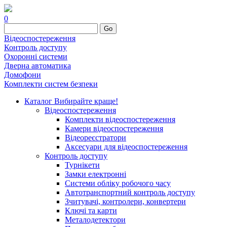
0
Go
Відеоспостереження
Контроль доступу
Охоронні системи
Дверна автоматика
Домофони
Комплекти систем безпеки
Каталог
Вибирайте краще!
Відеоспостереження
Комплекти відеоспостереження
Камери відеоспостереження
Відеореєстратори
Аксесуари для відеоспостереження
Контроль доступу
Турнікети
Замки електронні
Системи обліку робочого часу
Автотранспортний контроль доступу
Зчитувачі, контролери, конвертери
Ключі та карти
Металодетектори