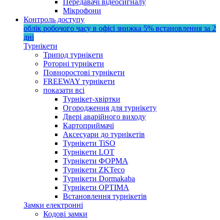
Передавачі відеосигналу
Мікрофони
Контроль доступу
облік робочого часу в офісі
знижка 5%
встановлення за 2
дні
Турнікети
Трипод турнікети
Роторні турнікети
Повноростові турнікети
FREEWAY турнікети
показати всі
Турнікет-хвіртки
Огородження для турнікету
Двері аварійного виходу
Картоприймачі
Аксесуари до турнікетів
Турнікети TiSO
Турнікети LOT
Турнікети ФОРМА
Турнікети ZKTeco
Турнікети Dormakaba
Турнікети OPTIMA
Встановлення турнікетів
Замки електронні
Кодові замки