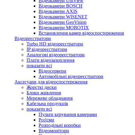
Відеокамери UniView
Відеокамери BOSCH
Відеокамери AXIS
Відеокамери WISENET
Відеокамери GeoVision
Відеокамери MOBOTIX
Встановлення камер відеоспостереження
Відеореєстратори
Turbo HD відеореєстратори
IP відеореєстратори
Аналогові відеореєстратори
Плати відеозахоплення
показати всі
Відеосервери
Автомобільні відеореєстратори
Аксесуари для відеоспостереження
Жорсткі диски
Блоки живлення
Мережеве обладнання
Кабельна продукція
показати всі
Пульти керування камерами
Роз'єми
Розподільні коробки
Відеомонітори