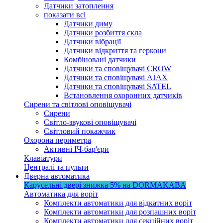
Датчики затоплення
показати всі
Датчики диму
Датчики розбиття скла
Датчики вібрації
Датчики відкриття та геркони
Комбіновані датчики
Датчики та сповіщувачі CROW
Датчики та сповіщувачі AJAX
Датчики та сповіщувачі SATEL
Встановлення охоронних датчиків
Сирени та світлові оповіщувачі
Сирени
Світло-звукові оповіщувачі
Світловий покажчик
Охорона периметра
Активні ІЧ-бар'єри
Клавіатури
Централі та пульти
Дверна автоматика
Карусельні двері
знижка 5%
на DORMAKABA
Автоматика для воріт
Комплекти автоматики для відкатних воріт
Комплекти автоматики для розпашних воріт
Комплекти автоматики для секційних воріт