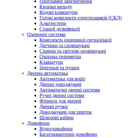
Програмне забезпечення
Кнопки виходу
Кодові клавіатури
Готові комплекти електрозамків (СКД)
Алкотестери
Станції дезінфекції
Охоронні системи
Комплекти охоронної сигналізації
Датчики та сповіщувачі
Сирени та світлові оповіщувачі
Охорона периметра
Клавіатури
Централі та пульти
Дверна автоматика
Автоматика для воріт
Дверні доводжувачі
Автоматичні дверні системи
Ручні дверні системи
Фітинги для дверей
Дверні ручки
Доводжувачі для хвірток
Шлюзові кабіни
Домофони
Відеодомофони
Багатоквартирні домофони