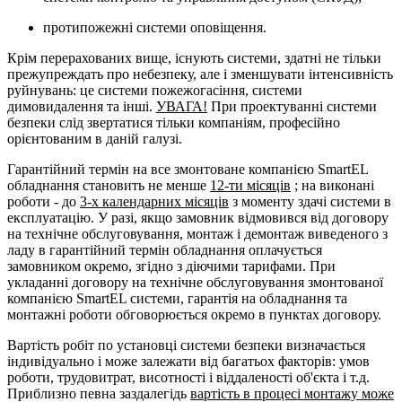
протипожежні системи оповіщення.
Крім перерахованих вище, існують системи, здатні не тільки
прежупреждать про небезпеку, але і зменшувати інтенсивність
руйнувань: це системи пожежогасіння, системи
димовидалення та інші.
УВАГА!
При проектуванні системи
безпеки слід звертатися тільки компаніям, професійно
орієнтованим в даній галузі.
Гарантійний термін
на все змонтоване компанією SmartEL
обладнання становить не менше
12-ти місяців
; на виконані
роботи - до
3-х календарних місяців
з моменту здачі системи в
експлуатацію. У разі, якщо замовник відмовився від договору
на технічне обслуговування, монтаж і демонтаж виведеного з
ладу в гарантійний термін обладнання оплачується
замовником окремо, згідно з діючими тарифами. При
укладанні договору на технічне обслуговування змонтованої
компанією SmartEL системи, гарантія на обладнання та
монтажні роботи обговорюється окремо в пунктах договору.
Вартість робіт
по установці системи безпеки визначається
індивідуально і може залежати від багатьох факторів: умов
роботи, трудовитрат, висотності і віддаленості об'єкта і т.д.
Приблизно певна заздалегідь
вартість в процесі монтажу може