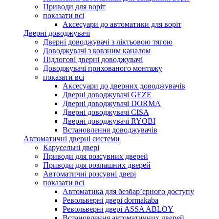
Приводи для воріт
показати всі
Аксесуари до автоматики для воріт
Дверні доводжувачі
Дверні доводжувачі з ліктьовою тягою
Доводжувачі з ковзним каналом
Підлогові дверні доводжувачі
Доводжувачі прихованого монтажу
показати всі
Аксесуари до дверних доводжувачів
Дверні доводжувачі GEZE
Дверні доводжувачі DORMA
Дверні доводжувачі CISA
Дверні доводжувачі RYOBI
Встановлення доводжувачів
Автоматичні дверні системи
Карусельні двері
Приводи для розсувних дверей
Приводи для розпашних дверей
Автоматичні розсувні двері
показати всі
Автоматика для безбар’єрного доступу
Револьверні двері dormakaba
Револьверні двері ASSA ABLOY
Встановлення автоматичних дверей