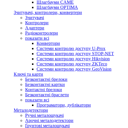
Шлагбауми CAME
Шлагбауми OPTIMA
Зчитувачі, контролери, конвертери
Зчитувачі
Контролери
Адаптери
Радіоконтролери
показати всі
Конвертори
Системи контролю доступу U-Prox
Системи контролю доступу STOP-NET
Системи контролю доступу Hikvision
Системи контролю доступу ZKTeco
Системи контролю доступу GeoVision
Ключі та карти
Безконтактні брелоки
Безконтактні картки
Контактні брелоки
Безконтактні браслети
показати всі
Програматори, дублікатори
Металодетектори
Ручні металошукачі
Арочні металодетектори
Ґрунтові металошукачі