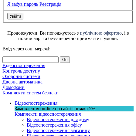
Я забув пароль
Реєстрація
Продовжуючи, Ви погоджуєтесь з
публічною офертою
, і в
повній мірі та беззаперечно приймаєте її умови.
Вхід через соц. мережі:
Go
Відеоспостереження
Контроль доступу
Охоронні системи
Дверна автоматика
Домофони
Комплекти систем безпеки
Відеоспостереження
Замовлення on-line на сайті
знижка
5%
Комплекти відеоспостереження
Відеоспостереження для дому
Відеоспостереження офісу
Відеоспостереження магазину
Відеоспостереження квартири