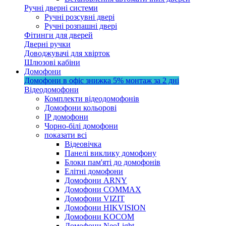
Ручні дверні системи
Ручні розсувні двері
Ручні розпашні двері
Фітинги для дверей
Дверні ручки
Доводжувачі для хвірток
Шлюзові кабіни
Домофони
Домофони в офіс
знижка 5%
монтаж за 2 дні
Відеодомофони
Комплекти відеодомофонів
Домофони кольорові
IP домофони
Чорно-білі домофони
показати всі
Відеовічка
Панелі виклику домофону
Блоки пам'яті до домофонів
Елітні домофони
Домофони ARNY
Домофони COMMAX
Домофони VIZIT
Домофони HIKVISION
Домофони KOCOM
Домофони NeoLight