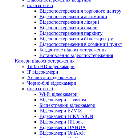
показати всі
Відеоспостереження торгового центру
Відеоспостереження автомийки
Відеоспостереження лікарні
Відеоспостереження школи
Відеоспостереження паркінгу
Відеоспостереження бізнес-центру
Відеоспостереження в обмінний пункт
Бездротове відеоспостереження
Встановлення відеоспостереження
Камери відеоспостереження
Turbo HD відеокамери
IP відеокамери
Аналогові відеокамери
Чорно-білі відеокамери
показати всі
Wi-Fi відеокамери
Відеокамери зі звуком
Біспектральні відеокамери
Відеокамери EZVIZ
Відеокамери HIKVISION
Відеокамери HiLook
Відеокамери DAHUA
Відеокамери UniArch