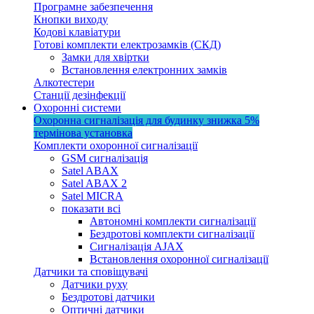
Програмне забезпечення
Кнопки виходу
Кодові клавіатури
Готові комплекти електрозамків (СКД)
Замки для хвіртки
Встановлення електронних замків
Алкотестери
Станції дезінфекції
Охоронні системи
Охоронна сигналізація для будинку
знижка 5%
термінова установка
Комплекти охоронної сигналізації
GSM сигналізація
Satel ABAX
Satel ABAX 2
Satel MICRA
показати всі
Автономні комплекти сигналізації
Бездротові комплекти сигналізації
Сигналізація AJAX
Встановлення охоронної сигналізації
Датчики та сповіщувачі
Датчики руху
Бездротові датчики
Оптичні датчики